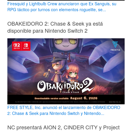
Firesquid y Lightbulb Crew anunciaron que Ex Sanguis, su
RPG táctico por turnos con elementos roguelite, se...
OBAKEIDORO 2: Chase & Seek ya está
disponible para Nintendo Switch 2
FREE STYLE, Inc. anunció el lanzamiento de OBAKEIDORO
2: Chase & Seek para Nintendo Switch y Nintendo...
NC presentará AION 2, CINDER CITY y Project