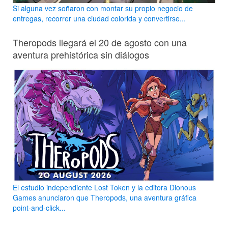
Si alguna vez soñaron con montar su propio negocio de
entregas, recorrer una ciudad colorida y convertirse...
Theropods llegará el 20 de agosto con una
aventura prehistórica sin diálogos
El estudio independiente Lost Token y la editora Dionous
Games anunciaron que Theropods, una aventura gráfica
point-and-click...