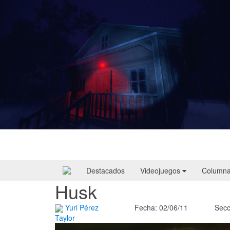
Yellowcreek Stories – The Cabin Watcher
| Reseña
Destacados
Videojuegos
Column
Husk
Yuri Pérez
Fecha: 02/06/11
Secc
Taylor