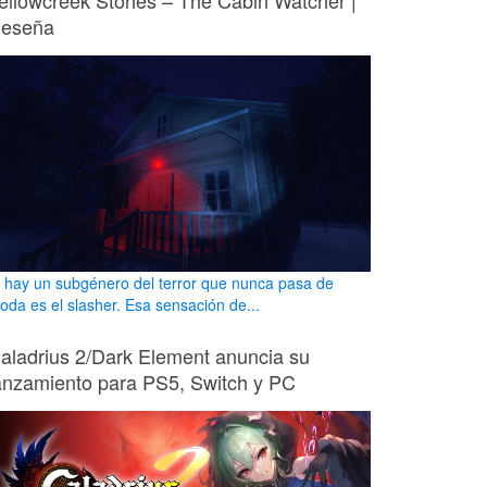
ellowcreek Stories – The Cabin Watcher |
eseña
i hay un subgénero del terror que nunca pasa de
oda es el slasher. Esa sensación de...
aladrius 2/Dark Element anuncia su
anzamiento para PS5, Switch y PC