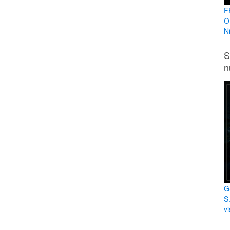
F
O
N
S
n
G
S
vi