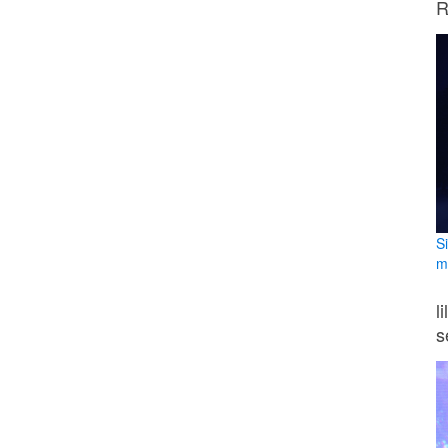
R
S
m
l
s