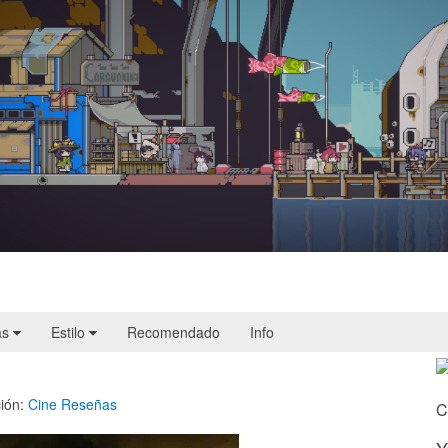
Doloc Town | Reseña
as
Estilo
Recomendado
Info
ión:
Cine
Reseñas
C