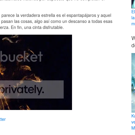
E
parece la verdadera estrella es el espantapájaros y aquel
l
 pasan las cosas, algo así como un descanso a todas esas
ma
erza. En fin, una cinta disfrutable.
W
d
K
ter
v
Mi