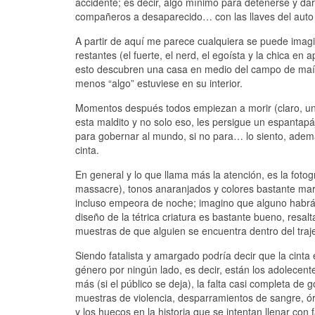
accidente; es decir, algo mínimo para detenerse y d
compañeros a desaparecido… con las llaves del aut
A partir de aquí me parece cualquiera se puede imag
restantes (el fuerte, el nerd, el egoísta y la chica en
esto descubren una casa en medio del campo de maíz 
menos “algo” estuviese en su interior.
Momentos después todos empiezan a morir (claro, uno 
esta maldito y no solo eso, les persigue un espantapá
para gobernar al mundo, si no para… lo siento, ademá
cinta.
En general y lo que llama más la atención, es la foto
massacre), tonos anaranjados y colores bastante ma
incluso empeora de noche; imagino que alguno habrá
diseño de la tétrica criatura es bastante bueno, resa
muestras de que alguien se encuentra dentro del tra
Siendo fatalista y amargado podría decir que la cint
género por ningún lado, es decir, están los adolecente
más (si el público se deja), la falta casi completa d
muestras de violencia, desparramientos de sangre, ór
y los huecos en la historia que se intentan llenar co