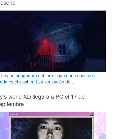
eseña
i hay un subgénero del terror que nunca pasa de
oda es el slasher. Esa sensación de...
ily’s world XD llegará a PC el 17 de
eptiembre