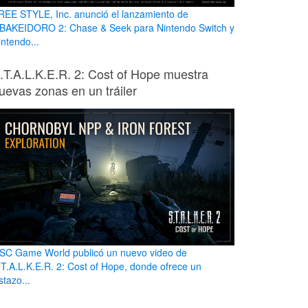
REE STYLE, Inc. anunció el lanzamiento de
BAKEIDORO 2: Chase & Seek para Nintendo Switch y
intendo...
.T.A.L.K.E.R. 2: Cost of Hope muestra
uevas zonas en un tráiler
SC Game World publicó un nuevo video de
.T.A.L.K.E.R. 2: Cost of Hope, donde ofrece un
stazo...