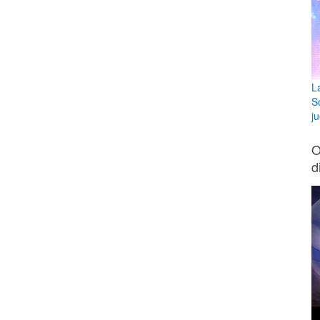
L
S
ju
O
d