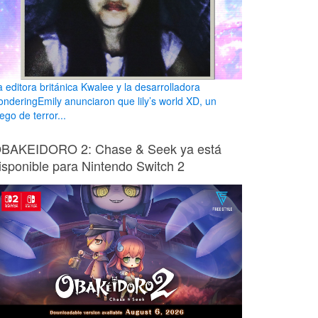
a editora británica Kwalee y la desarrolladora
onderingEmily anunciaron que lily’s world XD, un
ego de terror...
BAKEIDORO 2: Chase & Seek ya está
isponible para Nintendo Switch 2