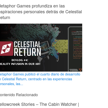
etaphor Games profundiza en las
nspiraciones personales detrás de Celestial
eturn
etaphor Games publicó el cuarto diario de desarrollo
e Celestial Return, centrado en las experiencias
rsonales, las...
ontenido Relacionado
ellowcreek Stories – The Cabin Watcher |