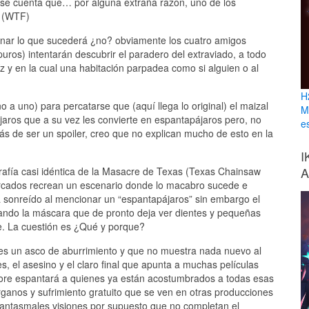
arse cuenta que… por alguna extraña razón, uno de los
o (WTF)
inar lo que sucederá ¿no? obviamente los cuatro amigos
 apuros) intentarán descubrir el paradero del extraviado, a todo
y en la cual una habitación parpadea como si alguien o al
H
a uno) para percatarse que (aquí llega lo original) el maizal
M
jaros que a su vez les convierte en espantapájaros pero, no
e
s de ser un spoiler, creo que no explican mucho de esto en la
I
A
grafía casi idéntica de la Masacre de Texas (Texas Chainsaw
rcados recrean un escenario donde lo macabro sucede e
 sonreído al mencionar un “espantapájaros” sin embargo el
ltando la máscara que de pronto deja ver dientes y pequeñas
je. La cuestión es ¿Qué y porque?
a es un asco de aburrimiento y que no muestra nada nuevo al
s, el asesino y el claro final que apunta a muchas películas
e gore espantará a quienes ya están acostumbrados a todas esas
ganos y sufrimiento gratuito que se ven en otras producciones
n fantasmales visiones por supuesto que no completan el