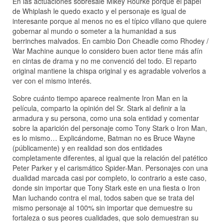
En las actuaciones sobresale Mikey Rourke porque el papel
de Whiplash le quedo exacto y el personaje es igual de
interesante porque al menos no es el típico villano que quiere
gobernar al mundo o someter a la humanidad a sus
berrinches malvados. En cambio Don Cheadle como Rhodey /
War Machine aunque lo considero buen actor tiene más afín
en cintas de drama y no me convenció del todo. El reparto
original mantiene la chispa original y es agradable volverlos a
ver con el mismo interés.
Sobre cuánto tiempo aparece realmente Iron Man en la
película, comparto la opinión del Sr. Stark al definir a la
armadura y su persona, como una sola entidad y comentar
sobre la aparición del personaje como Tony Stark o Iron Man,
es lo mismo… Explicándome, Batman no es Bruce Wayne
(públicamente) y en realidad son dos entidades
completamente diferentes, al igual que la relación del patético
Peter Parker y el carismático Spider-Man. Personajes con una
dualidad marcada casi por completo, lo contrario a este caso,
donde sin importar que Tony Stark este en una fiesta o Iron
Man luchando contra el mal, todos saben que se trata del
mismo personaje al 100% sin importar que demuestre su
fortaleza o sus peores cualidades, que solo demuestran su