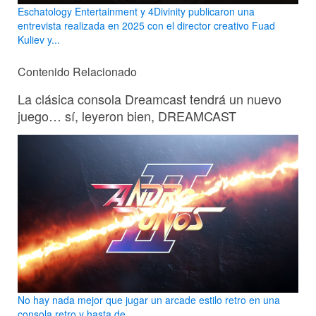
Eschatology Entertainment y 4Divinity publicaron una
entrevista realizada en 2025 con el director creativo Fuad
Kuliev y...
Contenido Relacionado
La clásica consola Dreamcast tendrá un nuevo
juego… sí, leyeron bien, DREAMCAST
No hay nada mejor que jugar un arcade estilo retro en una
consola retro y hasta de...