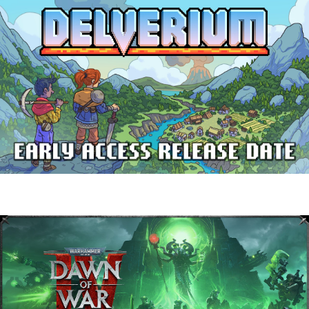
Delverium llegará a Steam Early Access
el 22 de septiembre