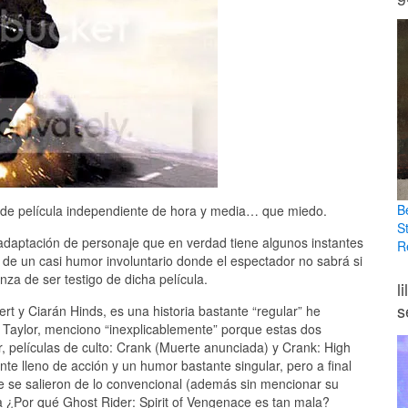
B
e de película independiente de hora y media… que miedo.
S
adaptación de personaje que en verdad tiene algunos instantes
R
e un casi humor involuntario donde el espectador no sabrá si
nza de ser testigo de dicha película.
l
s
t y Ciarán Hinds, es una historia bastante “regular” he
n Taylor, menciono “inexplicablemente” porque estas dos
, películas de culto: Crank (Muerte anunciada) y Crank: High
e lleno de acción y un humor bastante singular, pero a final
e se salieron de lo convencional (además sin mencionar su
a ¿Por qué Ghost Rider: Spirit of Vengenace es tan mala?