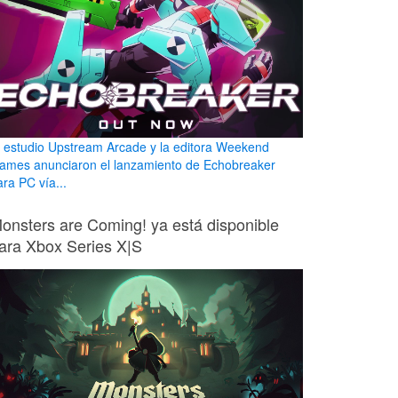
l estudio Upstream Arcade y la editora Weekend
ames anunciaron el lanzamiento de Echobreaker
ara PC vía...
onsters are Coming! ya está disponible
ara Xbox Series X|S