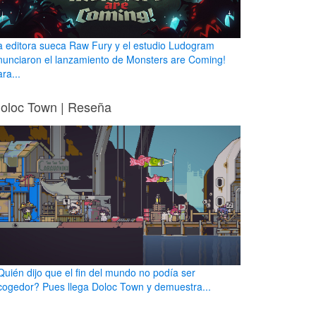
a editora sueca Raw Fury y el estudio Ludogram
nunciaron el lanzamiento de Monsters are Coming!
ra...
oloc Town | Reseña
Quién dijo que el fin del mundo no podía ser
cogedor? Pues llega Doloc Town y demuestra...