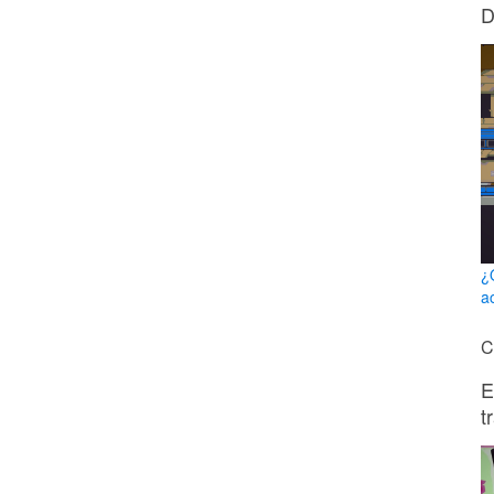
D
¿
a
C
E
t