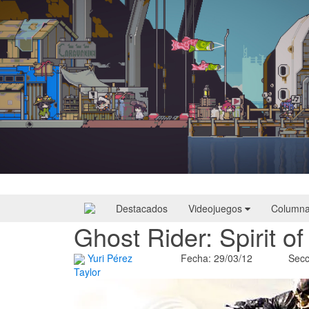
Doloc Town | Reseña
Destacados
Videojuegos
Column
Ghost Rider: Spirit 
Yuri Pérez
Fecha: 29/03/12
Secc
Taylor