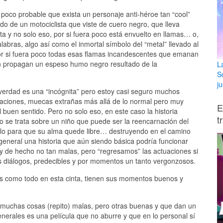
poco probable que exista un personaje anti-héroe tan “cool”
do de un motociclista que viste de cuero negro, que lleva
 y no solo eso, por si fuera poco está envuelto en llamas… o,
ras, algo así como el inmortal símbolo del “metal” llevado al
por si fuera poco todas esas flamas incandescentes que emanan
én propagan un espeso humo negro resultado de la
L
S
ju
verdad es una “incógnita” pero estoy casi seguro muchos
aciones, muecas extrañas más allá de lo normal pero muy
E
 buen sentido. Pero no solo eso, en este caso la historia
t
olo se trata sobre un niño que puede ser la reencarnación del
rlo para que su alma quede libre… destruyendo en el camino
eneral una historia que aún siendo básica podría funcionar
y de hecho no tan malas, pero “regresamos” las actuaciones si
s diálogos, predecibles y por momentos un tanto vergonzosos.
ales como todo en esta cinta, tienen sus momentos buenos y
e muchas cosas (repito) malas, pero otras buenas y que dan un
generales es una película que no aburre y que en lo personal sí