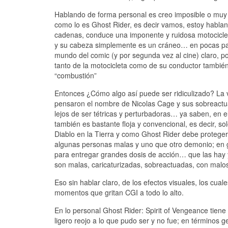
Hablando de forma personal es creo imposible o muy 
como lo es Ghost Rider, es decir vamos, estoy hablan
cadenas, conduce una imponente y ruidosa motocicleta
y su cabeza simplemente es un cráneo… en pocas palab
mundo del comic (y por segunda vez al cine) claro, 
tanto de la motocicleta como de su conductor tambi
“combustión”
Entonces ¿Cómo algo así puede ser ridiculizado? La 
pensaron el nombre de Nicolas Cage y sus sobreactu
lejos de ser tétricas y perturbadoras… ya saben, en el
también es bastante floja y convencional, es decir, s
Diablo en la Tierra y como Ghost Rider debe protege
algunas personas malas y uno que otro demonio; en g
para entregar grandes dosis de acción… que las hay 
son malas, caricaturizadas, sobreactuadas, con malo
Eso sin hablar claro, de los efectos visuales, los cu
momentos que gritan CGI a todo lo alto.
En lo personal Ghost Rider: Spirit of Vengeance tien
ligero reojo a lo que pudo ser y no fue; en términos 