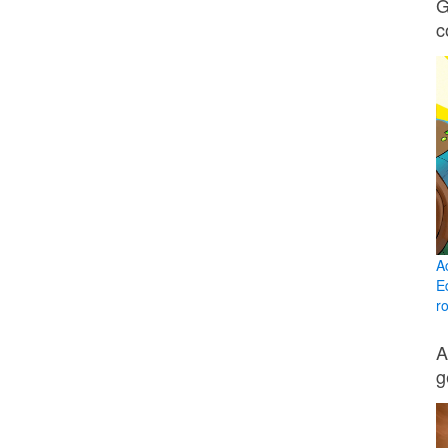
G
c
A
E
ro
A
g