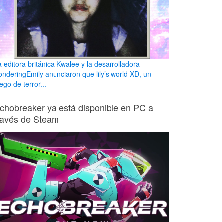
a editora británica Kwalee y la desarrolladora
onderingEmily anunciaron que lily’s world XD, un
ego de terror...
chobreaker ya está disponible en PC a
ravés de Steam