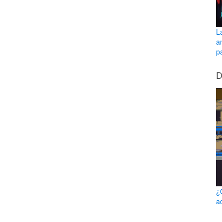
L
a
pa
D
¿
a