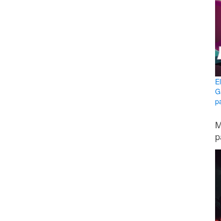
E
G
p
M
p