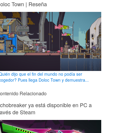
oloc Town | Reseña
Quién dijo que el fin del mundo no podía ser
cogedor? Pues llega Doloc Town y demuestra...
ontenido Relacionado
chobreaker ya está disponible en PC a
ravés de Steam