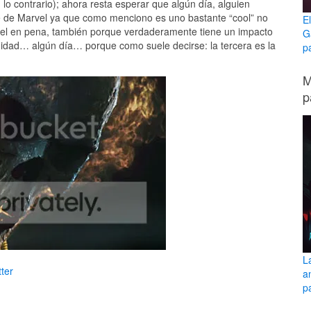
o contrario); ahora resta esperar que algún día, alguien
 de Marvel ya que como menciono es uno bastante “cool” no
E
ngel en pena, también porque verdaderamente tiene un impacto
G
unidad… algún día… porque como suele decirse: la tercera es la
p
M
p
L
ter
a
pa