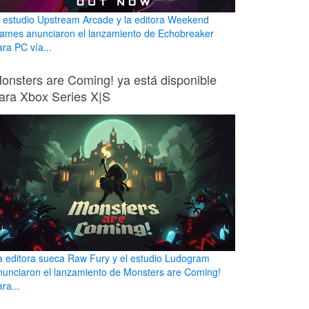
l estudio Upstream Arcade y la editora Weekend
ames anunciaron el lanzamiento de Echobreaker
ara PC vía...
onsters are Coming! ya está disponible
ara Xbox Series X|S
a editora sueca Raw Fury y el estudio Ludogram
nunciaron el lanzamiento de Monsters are Coming!
ra...