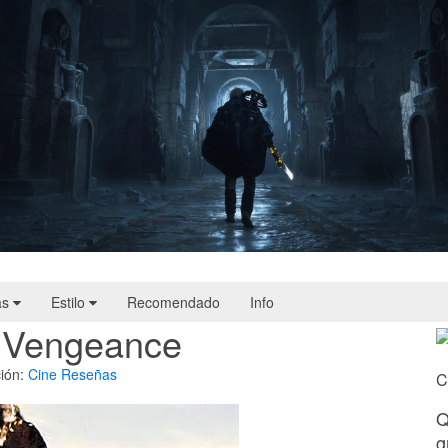
Hell Is Us | Reseña
as
Estilo
Recomendado
Info
of Vengeance
ión:
Cine
Reseñas
C
Q
g