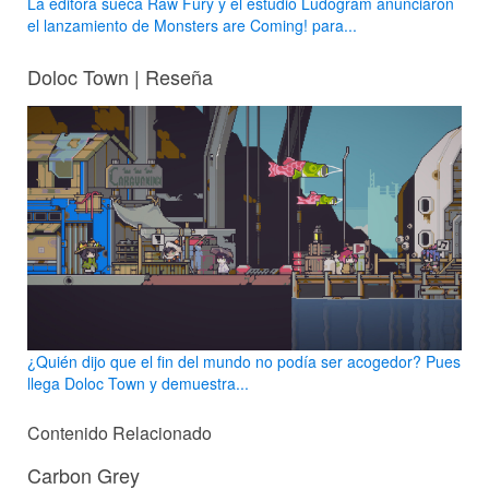
La editora sueca Raw Fury y el estudio Ludogram anunciaron
el lanzamiento de Monsters are Coming! para...
Doloc Town | Reseña
¿Quién dijo que el fin del mundo no podía ser acogedor? Pues
llega Doloc Town y demuestra...
Contenido Relacionado
Carbon Grey