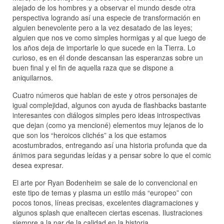
alejado de los hombres y a observar el mundo desde otra
perspectiva logrando así una especie de transformación en
alguien benevolente pero a la vez desatado de las leyes;
alguien que nos ve como simples hormigas y al que luego de
los años deja de importarle lo que sucede en la Tierra. Lo
curioso, es en él donde descansan las esperanzas sobre un
buen final y el fin de aquella raza que se dispone a
aniquilarnos.
Cuatro números que hablan de este y otros personajes de
igual complejidad, algunos con ayuda de flashbacks bastante
interesantes con diálogos simples pero ideas introspectivas
que dejan (como ya mencioné) elementos muy lejanos de lo
que son los “heroicos clichés” a los que estamos
acostumbrados, entregando así una historia profunda que da
ánimos para segundas leídas y a pensar sobre lo que el comic
desea expresar.
El arte por Ryan Bodenheim se sale de lo convencional en
este tipo de temas y plasma un estilo más “europeo” con
pocos tonos, líneas precisas, excelentes diagramaciones y
algunos splash que enaltecen ciertas escenas. Ilustraciones
siempre a la par de la calidad en la historia.