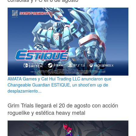
AMATA Games y Cat Hui Trading LLC anunciaron que
Changeable Guardian ESTIQUE, un shoot’em up de
desplazamiento...
Grim Trials llegará el 20 de agosto con acción
roguelike y estética heavy metal