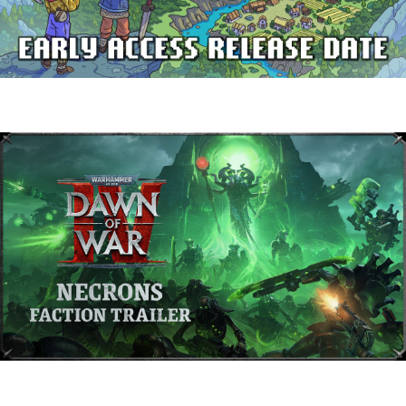
Delverium llegará a Steam Early Access
el 22 de septiembre
Warhammer 40,000: Dawn of War IV
presenta a los Necrones en un nuevo