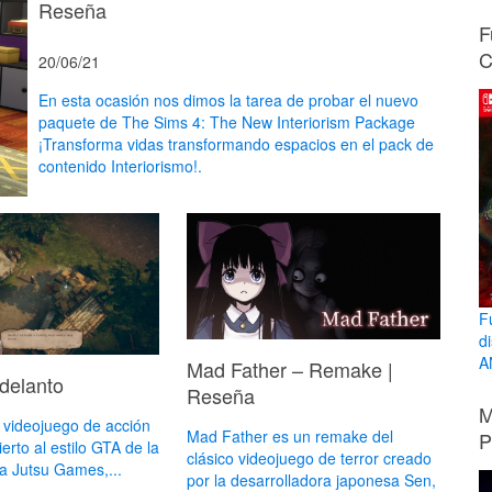
Reseña
F
C
20/06/21
En esta ocasión nos dimos la tarea de probar el nuevo
paquete de The Sims 4: The New Interiorism Package
¡Transforma vidas transformando espacios en el pack de
contenido Interiorismo!.
F
d
A
Mad Father – Remake |
Adelanto
Reseña
M
 videojuego de acción
Mad Father es un remake del
P
rto al estilo GTA de la
clásico videojuego de terror creado
a Jutsu Games,...
por la desarrolladora japonesa Sen,