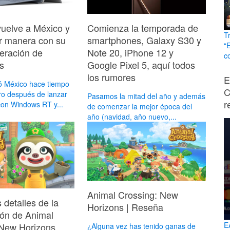
vuelve a México y
Comienza la temporada de
T
r manera con su
smartphones, Galaxy S30 y
“
eración de
Note 20, iPhone 12 y
c
s
Google Pixel 5, aquí todos
los rumores
E
jó México hace tiempo
C
tro después de lanzar
Pasamos la mitad del año y además
r
con Windows RT y...
de comenzar la mejor época del
año (navidad, año nuevo,...
Animal Crossing: New
detalles de la
Horizons | Reseña
ión de Animal
E
 New Horizons
¿Alguna vez has tenido ganas de