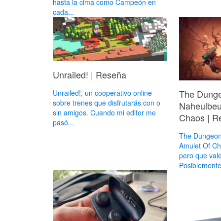
hasta la cima como Campeón en
cada...
Unrailed! | Reseña
The Dung
Unrailed!, un cooperativo online
sobre trenes que disfrutarás con o
Naheulbeu
sin amigos. Cuando mi editor me
Chaos | R
pasó...
The Dungeon
Amulet Of C
pero que vale
Posiblemente.