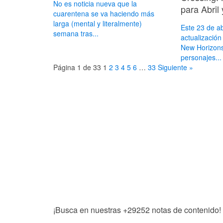
No es noticia nueva que la
para Abril
cuarentena se va haciendo más
larga (mental y literalmente)
Este 23 de ab
semana tras...
actualización
New Horizons
personajes...
Página 1 de 33
1
2
3
4
5
6
…
33
Siguiente »
¡Busca en nuestras
+29252
notas de contenido!