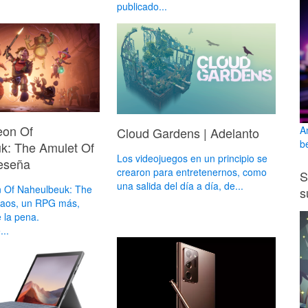
publicado...
eon Of
A
Cloud Gardens | Adelanto
b
k: The Amulet Of
Los videojuegos en un principio se
eseña
crearon para entretenernos, como
S
una salida del día a día, de...
 Of Naheulbeuk: The
s
haos, un RPG más,
 la pena.
..