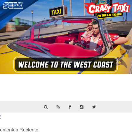
Crazy Taxi: World Tour ya prepara su
primera prueba multijugador cerrada en
septiembre
ontenido Reciente