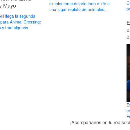
C
simplemente dejarlo todo e irte a
 y Mayo
p
una lugar repleto de animales...
ril llega la segunda
E
 para Animal Crossing:
 y trae algunos
e
o
E
e
Fu
¡Acompáñanos en tu red socia