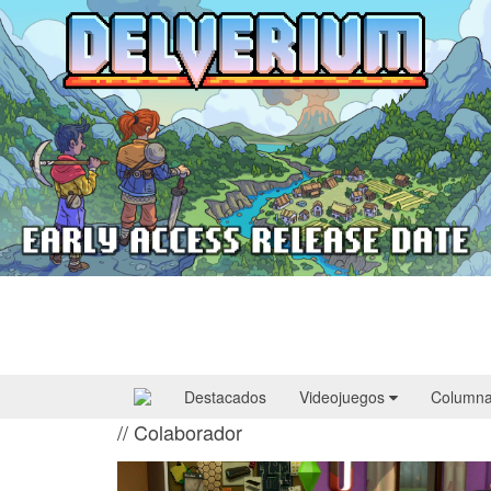
Delverium llegará a Steam Early Access
el 22 de septiembre
Destacados
Videojuegos
Column
// Colaborador