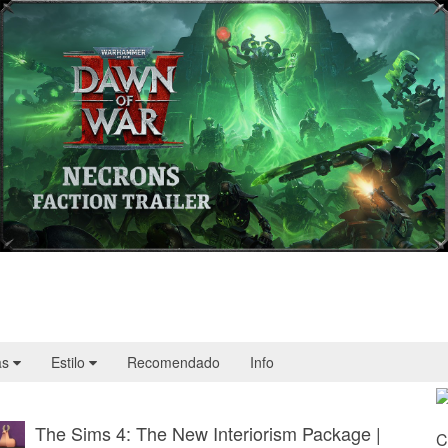
Warhammer 40,000: Dawn of War IV
presenta a los Necrones en un nuevo
tráiler
as
Estilo
Recomendado
Info
The Sims 4: The New Interiorism Package |
C