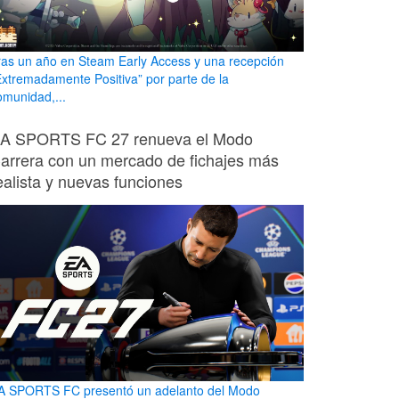
ras un año en Steam Early Access y una recepción
Extremadamente Positiva” por parte de la
omunidad,...
A SPORTS FC 27 renueva el Modo
arrera con un mercado de fichajes más
ealista y nuevas funciones
A SPORTS FC presentó un adelanto del Modo