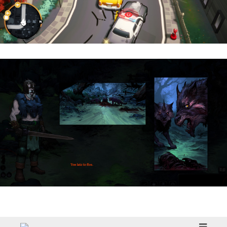
Cargo, Please! | Reseña
HellSlave II – Judgment of the Archon |
Reseña