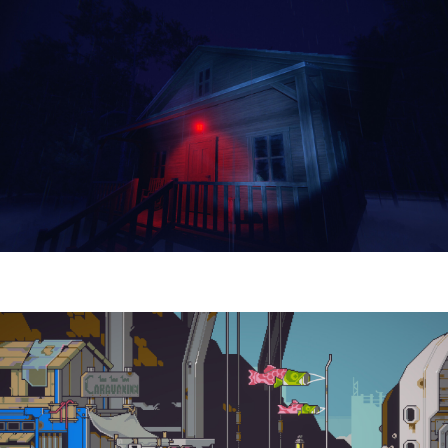
Yellowcreek Stories – The Cabin Watcher
| Reseña