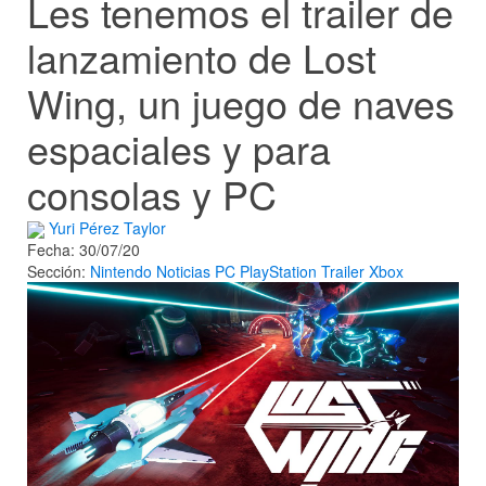
Les tenemos el trailer de
lanzamiento de Lost
Wing, un juego de naves
espaciales y para
consolas y PC
Yuri Pérez Taylor
Fecha: 30/07/20
Sección:
Nintendo
Noticias
PC
PlayStation
Trailer
Xbox