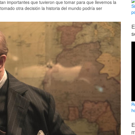
 tan importantes que tuvieron que tomar para que llevemos la
S
tomado otra decisión la historia del mundo podría ser
p
E
s
R
ho
E
m