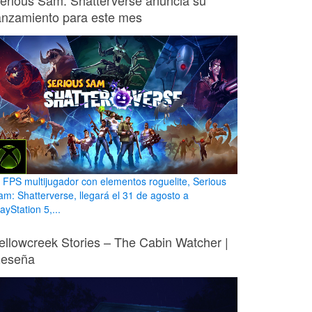
erious Sam: Shatterverse anuncia su
anzamiento para este mes
l FPS multijugador con elementos roguelite, Serious
am: Shatterverse, llegará el 31 de agosto a
ayStation 5,...
ellowcreek Stories – The Cabin Watcher |
eseña