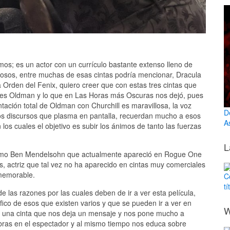
s; es un actor con un currículo bastante extenso lleno de
losos, entre muchas de esas cintas podría mencionar, Dracula
a Orden del Fenix, quiero creer que con estas tres cintas que
ue es Oldman y lo que en Las Horas más Oscuras nos dejó, pues
tación total de Oldman con Churchill es maravillosa, la voz
D
 los discursos que plasma en pantalla, recuerdan mucho a esos
A
os cuales el objetivo es subir los ánimos de tanto las fuerzas
L
como Ben Mendelsohn que actualmente apareció en Rogue One
, actriz que tal vez no ha aparecido en cintas muy comerciales
 memorable.
C
tí
 las razones por las cuales deben de ir a ver esta película,
ico de esos que existen varios y que se pueden ir a ver en
W
 una cinta que nos deja un mensaje y nos pone mucho a
bras en el espectador y al mismo tiempo nos educa sobre