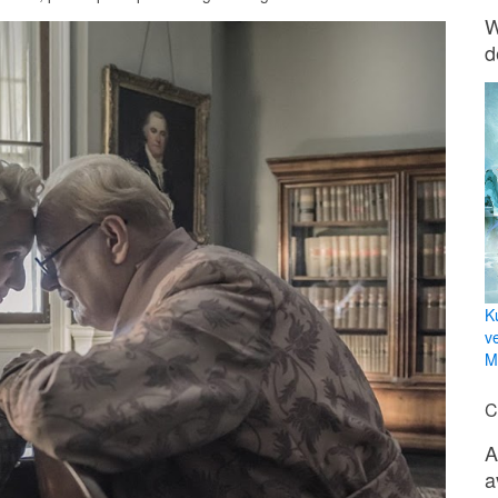
W
d
K
v
Mi
C
A
a