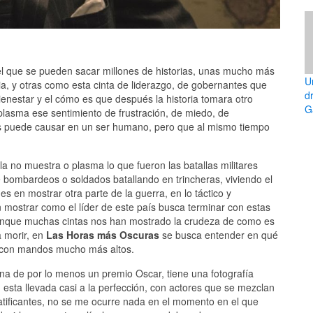
 que se pueden sacar millones de historias, unas mucho más
U
ia, y otras como esta cinta de liderazgo, de gobernantes que
d
enestar y el cómo es que después la historia tomara otro
Ga
lasma ese sentimiento de frustración, de miedo, de
gos puede causar en un ser humano, pero que al mismo tiempo
la no muestra o plasma lo que fueron las batallas militares
e bombardeos o soldados batallando en trincheras, viviendo el
es en mostrar otra parte de la guerra, en lo táctico y
 mostrar como el líder de este país busca terminar con estas
unque muchas cintas nos han mostrado la crudeza de como es
a morir, en
Las Horas más Oscuras
se busca entender en qué
s con mandos mucho más altos.
gna de por lo menos un premio Oscar, tiene una fotografía
n esta llevada casi a la perfección, con actores que se mezclan
atificantes, no se me ocurre nada en el momento en el que