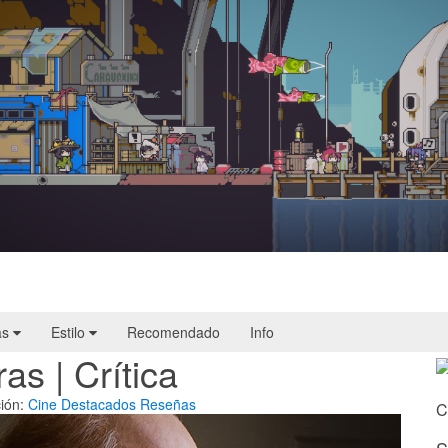
Doloc Town | Reseña
as
Estilo
Recomendado
Info
s | Crítica
ión:
Cine
Destacados
Reseñas
C