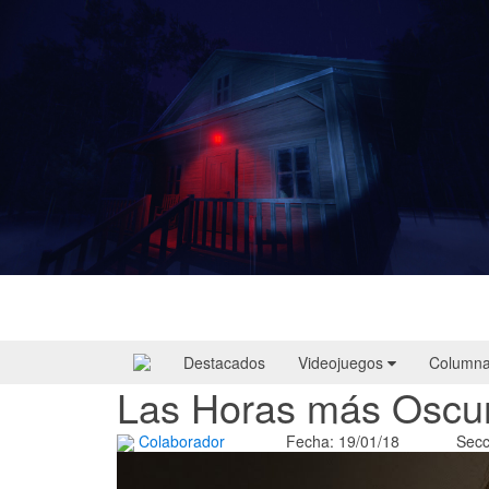
Yellowcreek Stories – The Cabin Watcher
| Reseña
Destacados
Videojuegos
Column
Las Horas más Oscura
Colaborador
Fecha: 19/01/18
Secc