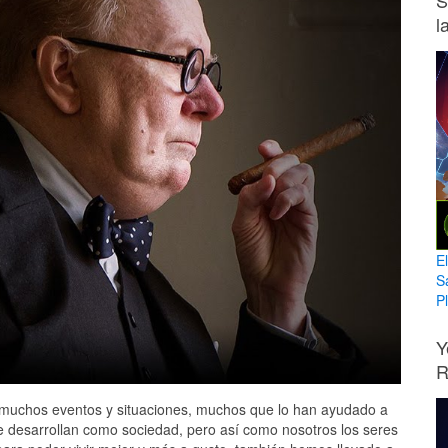
S
l
E
S
Pl
Y
R
or muchos eventos y situaciones, muchos que lo han ayudado a
e desarrollan como sociedad, pero así como nosotros los seres