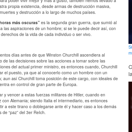
a poder vivir mejor y más a gusto, también hemos llevado a
stra propia existencia, desde armas de destrucción masiva,
muertes y destrucción a lo largo de muchos países.
horas más oscuras”
es la segunda gran guerra, que sumió al
 las aspiraciones de un hombre; si se le puede decir así, con
 derechos de la vida de cada individuo o ser vivo.
S
m
ientos días antes de que Winston Churchill ascendiera al
o de las decisiones sobre las acciones a tomar sobre las
C
ones del actual primer ministro, es entonces cuando, Churchill
ar el puesto, ya que al conocerlo como un hombre con un
l
a; aun así Churchill toma posición de este cargo, con ideales de
entra en control de gran parte de Europa.
 y vencer a estas fuerzas militares de Hitler, cuando en
 con Alemania; siendo Italia el intermediario, es entonces
ir a este tirano o doblegarse ante él y hacer caso a los demás
s de “paz” del 3er ReIch.