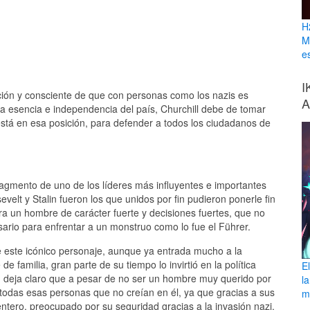
H
M
e
I
ión y consciente de que con personas como los nazis es
A
la esencia e independencia del país, Churchill debe de tomar
está en esa posición, para defender a todos los ciudadanos de
agmento de uno de los líderes más influyentes e importantes
evelt y Stalin fueron los que unidos por fin pudieron ponerle fin
 era un hombre de carácter fuerte y decisiones fuertes, que no
sario para enfrentar a un monstruo como lo fue el Führer.
e este icónico personaje, aunque ya entrada mucho a la
 familia, gran parte de su tiempo lo invirtió en la política
E
n deja claro que a pesar de no ser un hombre muy querido por
l
 todas esas personas que no creían en él, ya que gracias a sus
ma
ntero, preocupado por su seguridad gracias a la invasión nazi.