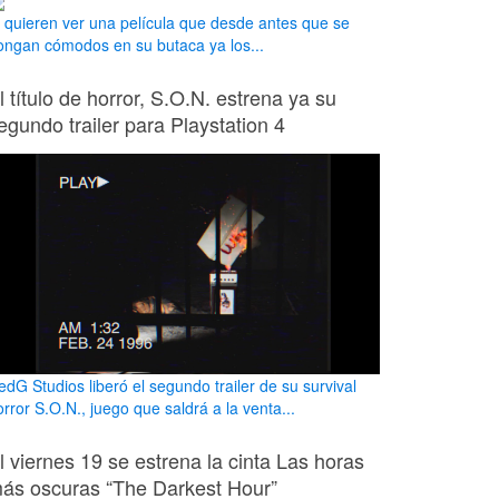
i quieren ver una película que desde antes que se
ongan cómodos en su butaca ya los...
l título de horror, S.O.N. estrena ya su
egundo trailer para Playstation 4
edG Studios liberó el segundo trailer de su survival
rror S.O.N., juego que saldrá a la venta...
l viernes 19 se estrena la cinta Las horas
ás oscuras “The Darkest Hour”