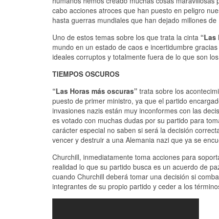
humanos hemos creado muchas cosas maravillosas par
cabo acciones atroces que han puesto en peligro nue
hasta guerras mundiales que han dejado millones de 
Uno de estos temas sobre los que trata la cinta
“Las 
mundo en un estado de caos e incertidumbre gracias a
ideales corruptos y totalmente fuera de lo que son los
TIEMPOS OSCUROS
“Las Horas más oscuras”
trata sobre los acontecim
puesto de primer ministro, ya que el partido encargad
invasiones nazis están muy inconformes con las decisi
es votado con muchas dudas por su partido para tom
carácter especial no saben si será la decisión correct
vencer y destruir a una Alemania nazi que ya se encu
Churchill, inmediatamente toma acciones para soportar
realidad lo que su partido busca es un acuerdo de paz
cuando Churchill deberá tomar una decisión si combat
integrantes de su propio partido y ceder a los término