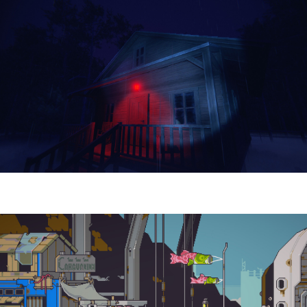
Yellowcreek Stories – The Cabin Watcher
| Reseña