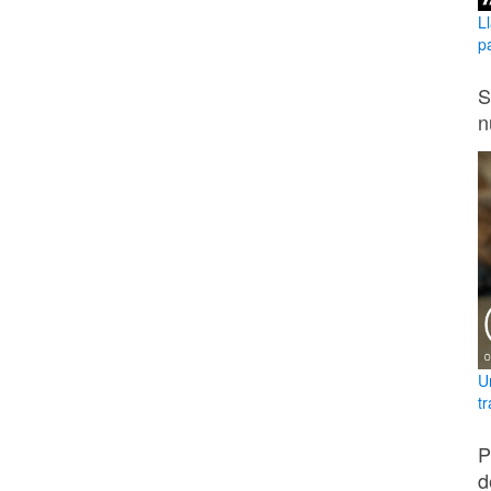
L
pa
S
n
Un
tr
P
d