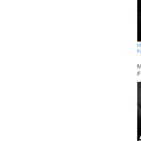
U
Fo
M
F