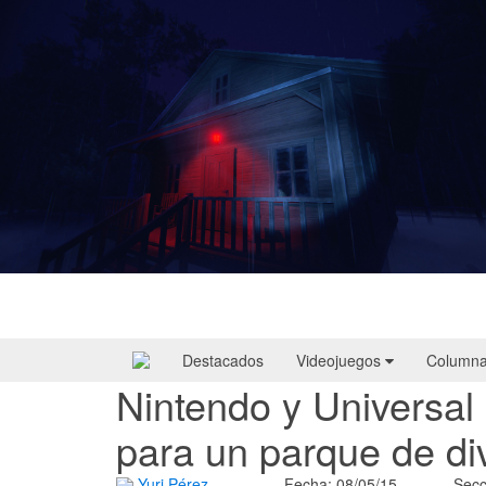
Yellowcreek Stories – The Cabin Watcher
| Reseña
Destacados
Videojuegos
Column
Nintendo y Universal
para un parque de di
Yuri Pérez
Fecha: 08/05/15
Secc