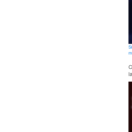
S
m
C
l