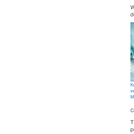
W
d
K
v
Mi
C
T
p