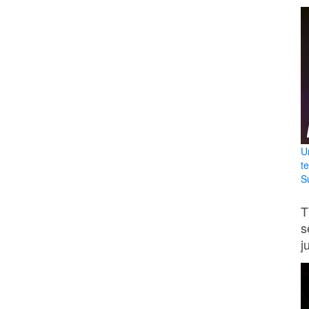
U
t
Su
T
s
j