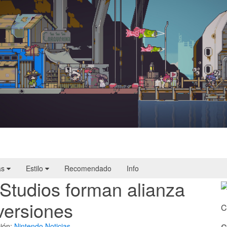
Doloc Town | Reseña
as
Estilo
Recomendado
Info
 Studios forman alianza
versiones
C
ión:
Nintendo
Noticias