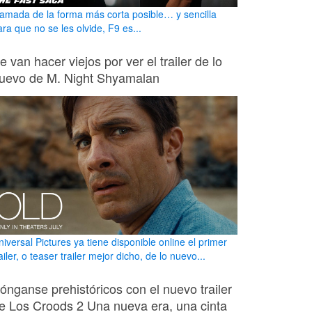
lamada de la forma más corta posible… y sencilla
ra que no se les olvide, F9 es...
e van hacer viejos por ver el trailer de lo
uevo de M. Night Shyamalan
iversal Pictures ya tiene disponible online el primer
ailer, o teaser trailer mejor dicho, de lo nuevo...
ónganse prehistóricos con el nuevo trailer
e Los Croods 2 Una nueva era, una cinta