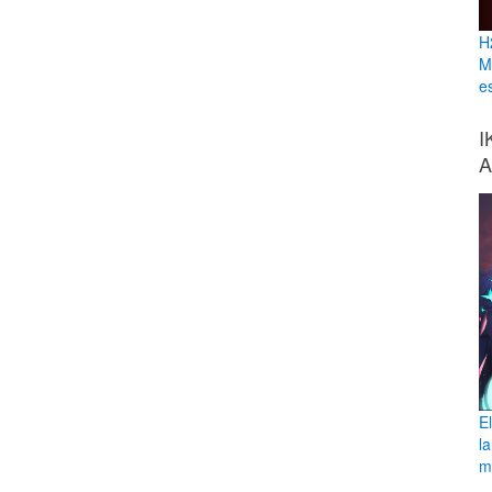
H
M
e
I
A
E
l
ma