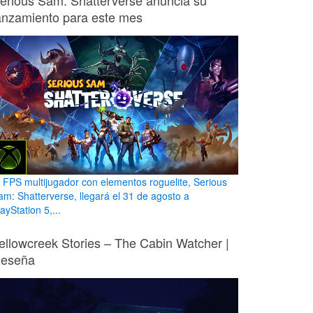
erious Sam: Shatterverse anuncia su
anzamiento para este mes
l FPS multijugador con elementos roguelite, Serious
am: Shatterverse, llegará el 31 de agosto a
ayStation 5,...
ellowcreek Stories – The Cabin Watcher |
eseña