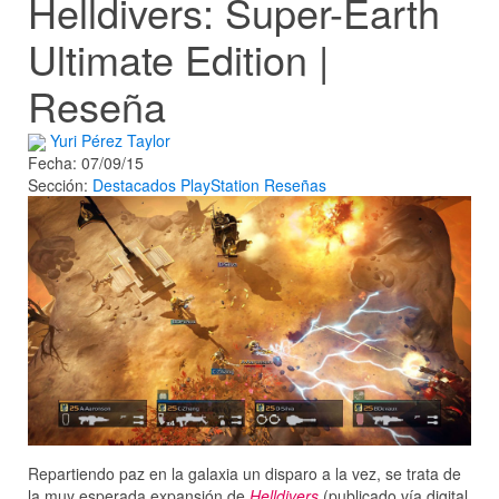
Helldivers: Super-Earth
Ultimate Edition |
Reseña
Yuri Pérez Taylor
Fecha: 07/09/15
Sección:
Destacados
PlayStation
Reseñas
Repartiendo paz en la galaxia un disparo a la vez, se trata de
la muy esperada expansión de
Helldivers
(publicado vía digital