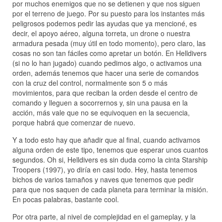
por muchos enemigos que no se detienen y que nos siguen
por el terreno de juego. Por su puesto para los instantes más
peligrosos podemos pedir las ayudas que ya mencioné, es
decir, el apoyo aéreo, alguna torreta, un drone o nuestra
armadura pesada (muy útil en todo momento), pero claro, las
cosas no son tan fáciles como apretar un botón. En Helldivers
(si no lo han jugado) cuando pedimos algo, o activamos una
orden, además tenemos que hacer una serie de comandos
con la cruz del control, normalmente son 5 o más
movimientos, para que reciban la orden desde el centro de
comando y lleguen a socorrernos y, sin una pausa en la
acción, más vale que no se equivoquen en la secuencia,
porque habrá que comenzar de nuevo.
Y a todo esto hay que añadir que al final, cuando activamos
alguna orden de este tipo, tenemos que esperar unos cuantos
segundos. Oh si, Helldivers es sin duda como la cinta Starship
Troopers (1997), yo diría en casi todo. Hey, hasta tenemos
bichos de varios tamaños y naves que tenemos que pedir
para que nos saquen de cada planeta para terminar la misión.
En pocas palabras, bastante cool.
Por otra parte, al nivel de complejidad en el gameplay, y la