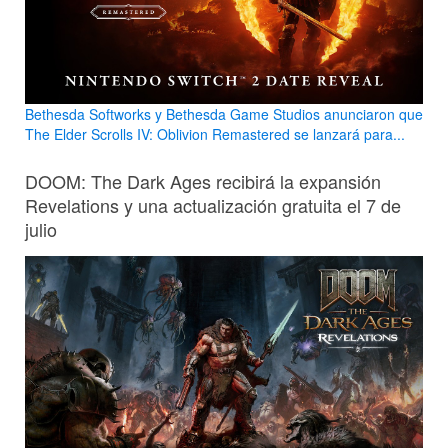
Bethesda Softworks y Bethesda Game Studios anunciaron que
The Elder Scrolls IV: Oblivion Remastered se lanzará para...
DOOM: The Dark Ages recibirá la expansión
Revelations y una actualización gratuita el 7 de
julio