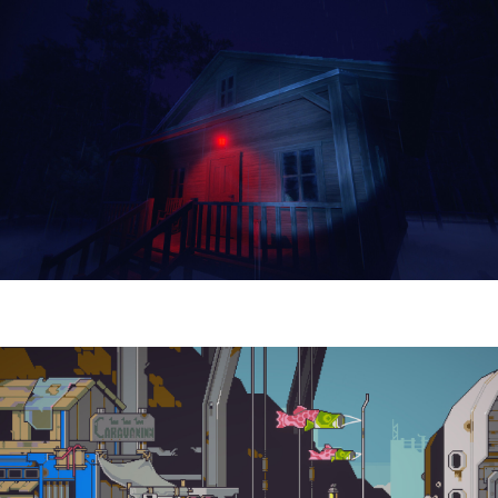
Yellowcreek Stories – The Cabin Watcher
| Reseña