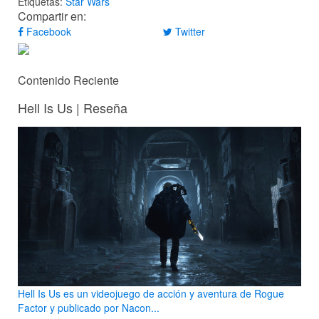
Etiquetas:
Star Wars
Compartir en:
Facebook
Twitter
Contenido Reciente
Hell Is Us | Reseña
Hell Is Us es un videojuego de acción y aventura de Rogue
Factor y publicado por Nacon...