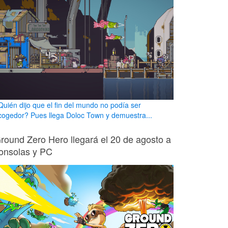
Quién dijo que el fin del mundo no podía ser
cogedor? Pues llega Doloc Town y demuestra...
round Zero Hero llegará el 20 de agosto a
onsolas y PC