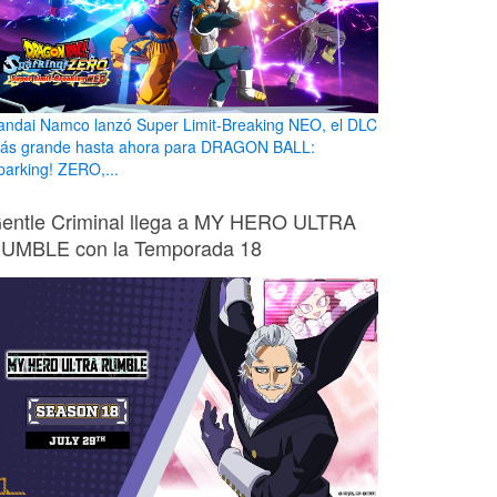
andai Namco lanzó Super Limit-Breaking NEO, el DLC
ás grande hasta ahora para DRAGON BALL:
parking! ZERO,...
entle Criminal llega a MY HERO ULTRA
UMBLE con la Temporada 18