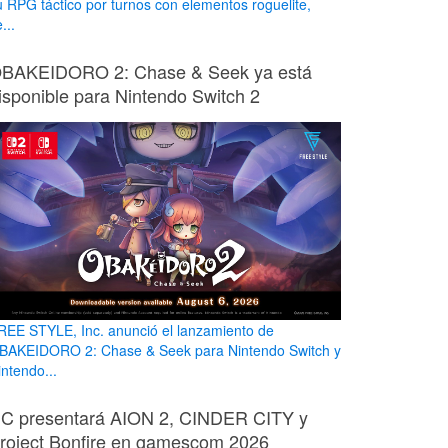
u RPG táctico por turnos con elementos roguelite,
...
BAKEIDORO 2: Chase & Seek ya está
isponible para Nintendo Switch 2
REE STYLE, Inc. anunció el lanzamiento de
BAKEIDORO 2: Chase & Seek para Nintendo Switch y
intendo...
C presentará AION 2, CINDER CITY y
roject Bonfire en gamescom 2026