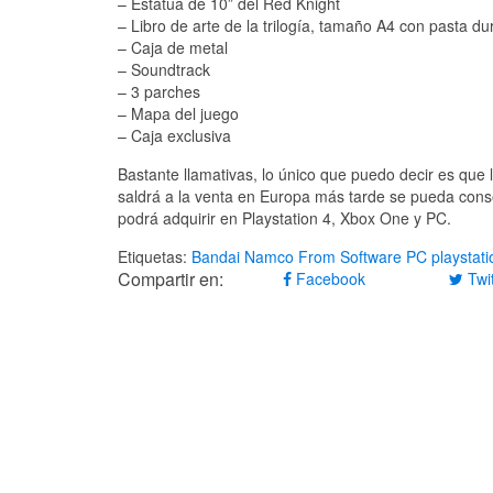
– Estatua de 10” del Red Knight
– Libro de arte de la trilogía, tamaño A4 con pasta du
– Caja de metal
– Soundtrack
– 3 parches
– Mapa del juego
– Caja exclusiva
Bastante llamativas, lo único que puedo decir es qu
saldrá a la venta en Europa más tarde se pueda cons
podrá adquirir en Playstation 4, Xbox One y PC.
Etiquetas:
Bandai Namco
From Software
PC
playstati
Compartir en:
Facebook
Twit