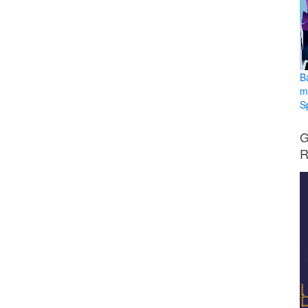
B
m
S
G
R