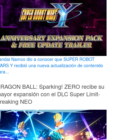
andai Namco dio a conocer que SUPER ROBOT
ARS Y recibió una nueva actualización de contenido
ra...
RAGON BALL: Sparking! ZERO recibe su
ayor expansión con el DLC Super Limit-
reaking NEO