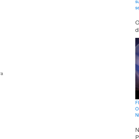
s
se
O
d
ra
F
O
N
N
P