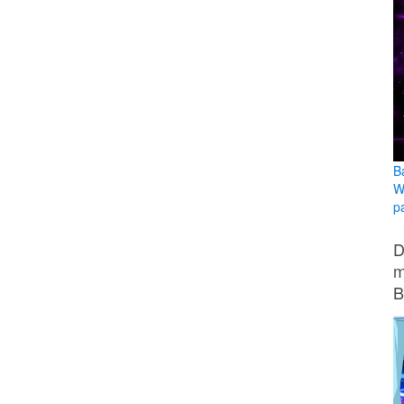
B
W
pa
D
m
B