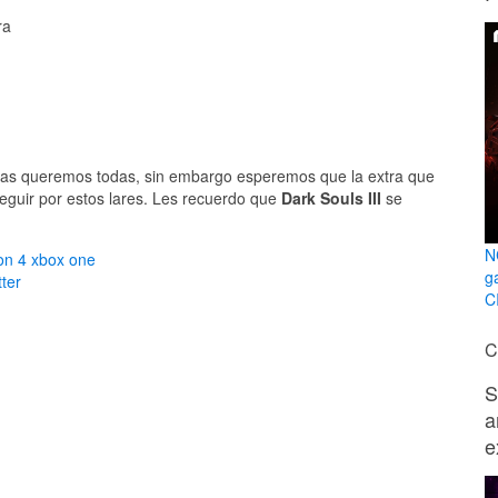
ra
e las queremos todas, sin embargo esperemos que la extra que
eguir por estos lares. Les recuerdo que
Dark Souls III
se
N
on 4
xbox one
g
ter
C
C
S
a
e