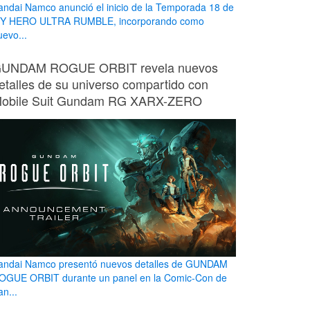
andai Namco anunció el inicio de la Temporada 18 de
Y HERO ULTRA RUMBLE, incorporando como
uevo...
UNDAM ROGUE ORBIT revela nuevos
etalles de su universo compartido con
obile Suit Gundam RG XARX-ZERO
andai Namco presentó nuevos detalles de GUNDAM
OGUE ORBIT durante un panel en la Comic-Con de
n...