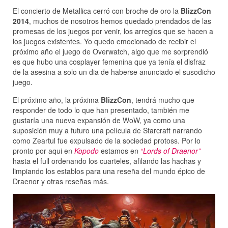
El concierto de Metallica cerró con broche de oro la
BlizzCon
2014
, muchos de nosotros hemos quedado prendados de las
promesas de los juegos por venir, los arreglos que se hacen a
los juegos existentes. Yo quedo emocionado de recibir el
próximo año el juego de Overwatch, algo que me sorprendió
es que hubo una cosplayer femenina que ya tenía el disfraz
de la asesina a solo un dia de haberse anunciado el susodicho
juego.
El próximo año, la próxima
BlizzCon
, tendrá mucho que
responder de todo lo que han presentado, también me
gustaría una nueva expansión de WoW, ya como una
suposición muy a futuro una película de Starcraft narrando
como Zeartul fue expulsado de la sociedad protoss. Por lo
pronto por aqui en
Kopodo
estamos en
“Lords of Draenor”
hasta el full ordenando los cuarteles, afilando las hachas y
limpiando los establos para una reseña del mundo épico de
Draenor y otras reseñas más.