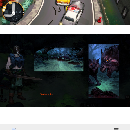
Cargo, Please! | Reseña
HellSlave II – Judgment of the Archon |
Reseña