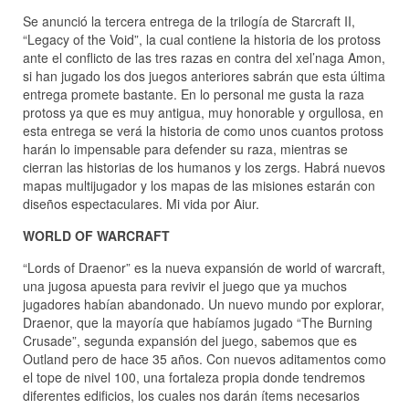
Se anunció la tercera entrega de la trilogía de Starcraft II,
“Legacy of the Void”, la cual contiene la historia de los protoss
ante el conflicto de las tres razas en contra del xel’naga Amon,
si han jugado los dos juegos anteriores sabrán que esta última
entrega promete bastante. En lo personal me gusta la raza
protoss ya que es muy antigua, muy honorable y orgullosa, en
esta entrega se verá la historia de como unos cuantos protoss
harán lo impensable para defender su raza, mientras se
cierran las historias de los humanos y los zergs. Habrá nuevos
mapas multijugador y los mapas de las misiones estarán con
diseños espectaculares. Mi vida por Aiur.
WORLD OF WARCRAFT
“Lords of Draenor” es la nueva expansión de world of warcraft,
una jugosa apuesta para revivir el juego que ya muchos
jugadores habían abandonado. Un nuevo mundo por explorar,
Draenor, que la mayoría que habíamos jugado “The Burning
Crusade”, segunda expansión del juego, sabemos que es
Outland pero de hace 35 años. Con nuevos aditamentos como
el tope de nivel 100, una fortaleza propia donde tendremos
diferentes edificios, los cuales nos darán ítems necesarios