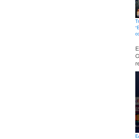
T
“
c
E
C
r
E