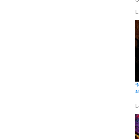
L
“
a
L