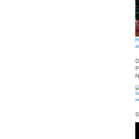
P
a
D
P
N
S
v
S