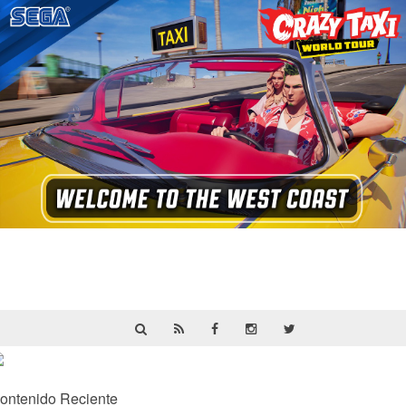
Crazy Taxi: World Tour ya prepara su
primera prueba multijugador cerrada en
septiembre
ontenido Reciente