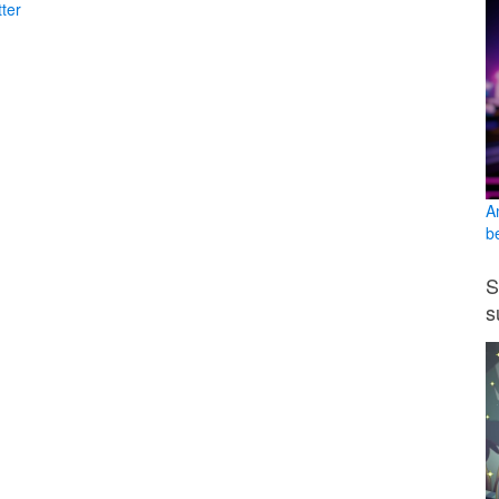
ter
A
b
S
s