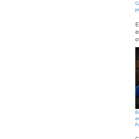
C
p
E
e
o
E
e
Fu
C