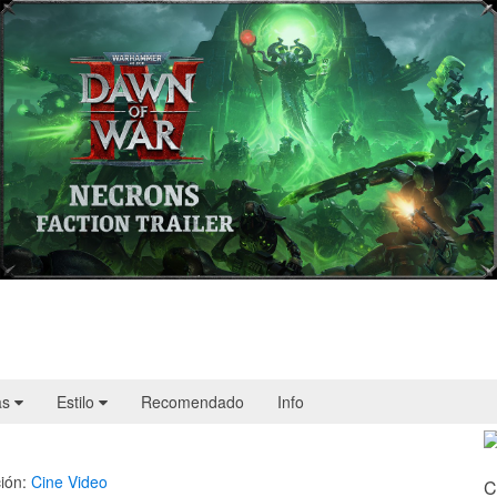
Warhammer 40,000: Dawn of War IV
presenta a los Necrones en un nuevo
tráiler
as
Estilo
Recomendado
Info
ión:
Cine
Video
C