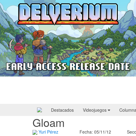
Delverium llegará a Steam Early Access
el 22 de septiembre
Destacados
Videojuegos
Column
Gloam
Yuri Pérez
Fecha: 05/11/12
Secc