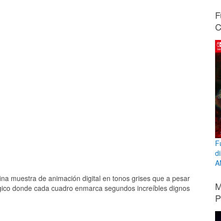
F
C
F
d
A
ina muestra de animación digital en tonos grises que a pesar
M
gico donde cada cuadro enmarca segundos increíbles dignos
P