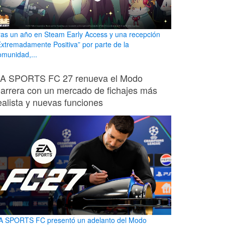
ras un año en Steam Early Access y una recepción
Extremadamente Positiva” por parte de la
omunidad,...
A SPORTS FC 27 renueva el Modo
arrera con un mercado de fichajes más
ealista y nuevas funciones
A SPORTS FC presentó un adelanto del Modo