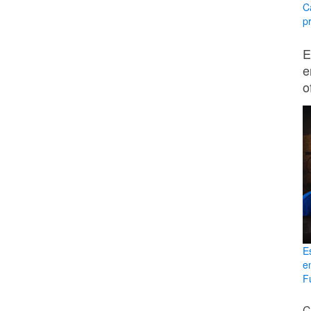
C
p
E
e
o
E
e
Fu
C