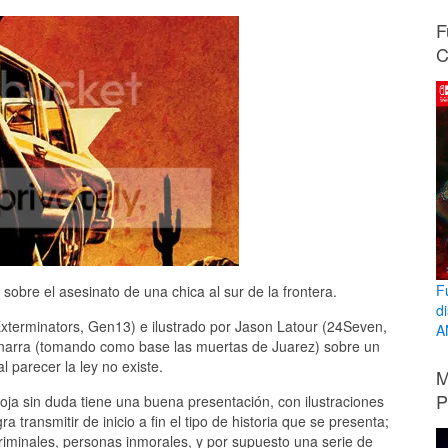
F
C
F
sobre el asesinato de una chica al sur de la frontera.
d
 Exterminators, Gen13) e ilustrado por Jason Latour (24Seven,
A
 narra (tomando como base las muertas de Juarez) sobre un
 parecer la ley no existe.
M
P
ja sin duda tiene una buena presentación, con ilustraciones
 transmitir de inicio a fin el tipo de historia que se presenta;
riminales, personas inmorales, y por supuesto una serie de