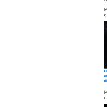
M
d
M
a
di
M
n