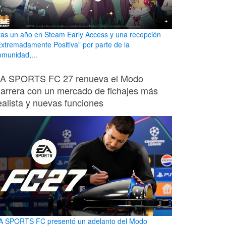
ras un año en Steam Early Access y una recepción
Extremadamente Positiva” por parte de la
omunidad,...
A SPORTS FC 27 renueva el Modo
arrera con un mercado de fichajes más
ealista y nuevas funciones
A SPORTS FC presentó un adelanto del Modo