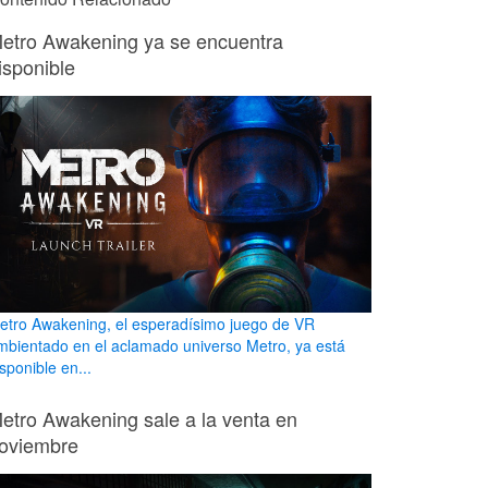
etro Awakening ya se encuentra
isponible
etro Awakening, el esperadísimo juego de VR
mbientado en el aclamado universo Metro, ya está
sponible en...
etro Awakening sale a la venta en
oviembre