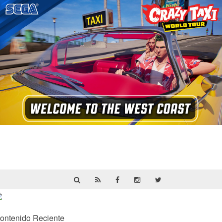
Crazy Taxi: World Tour ya prepara su
primera prueba multijugador cerrada en
septiembre
ontenido Reciente