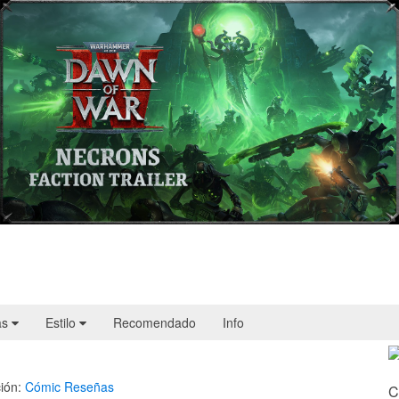
Warhammer 40,000: Dawn of War IV
presenta a los Necrones en un nuevo
tráiler
as
Estilo
Recomendado
Info
ión:
Cómic
Reseñas
C