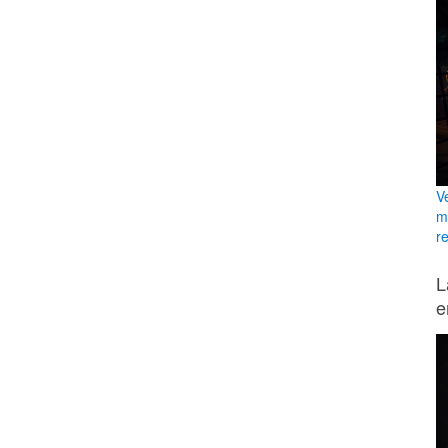
V
m
re
L
e