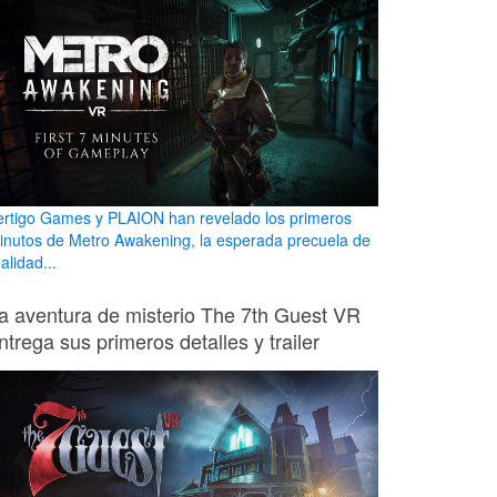
ertigo Games y PLAION han revelado los primeros
inutos de Metro Awakening, la esperada precuela de
alidad...
a aventura de misterio The 7th Guest VR
ntrega sus primeros detalles y trailer