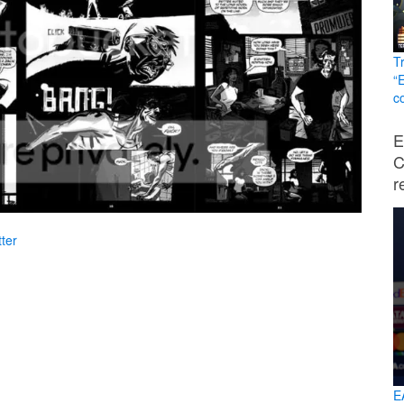
T
“
c
E
C
r
ter
E