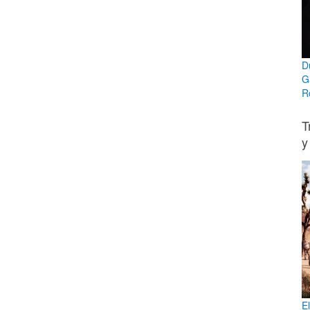
D
G
R
T
y
E