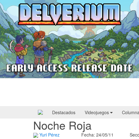
Delverium llegará a Steam Early Access
el 22 de septiembre
Destacados
Videojuegos
Column
Noche Roja
Yuri Pérez
Fecha: 24/05/11
Secc