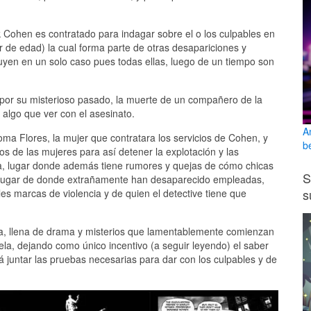
k Cohen es contratado para indagar sobre el o los culpables en
 de edad) la cual forma parte de otras desapariciones y
buyen en un solo caso pues todas ellas, luego de un tiempo son
 por su misterioso pasado, la muerte de un compañero de la
o algo que ver con el asesinato.
A
ma Flores, la mujer que contratara los servicios de Cohen, y
b
os de las mujeres para así detener la explotación y las
a, lugar donde además tiene rumores y quejas de cómo chicas
S
, lugar de donde extrañamente han desaparecido empleadas,
s
es marcas de violencia y de quien el detective tiene que
cura, llena de drama y misterios que lamentablemente comienzan
vela, dejando como único incentivo (a seguir leyendo) el saber
á juntar las pruebas necesarias para dar con los culpables y de