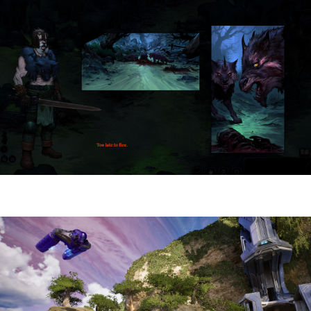
HellSlave II – Judgment of the Archon |
Reseña