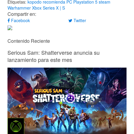
Etiquetas:
kopodo recomienda
PC
Playstation 5
steam
Warhammer
Xbox Series X | S
Compartir en:
Facebook
Twitter
Contenido Reciente
Serious Sam: Shatterverse anuncia su
lanzamiento para este mes