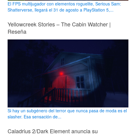
El FPS multijugador con elementos roguelite, Serious Sam:
Shatterverse, llegará el 31 de agosto a PlayStation 5,...
Yellowcreek Stories – The Cabin Watcher |
Reseña
Si hay un subgénero del terror que nunca pasa de moda es el
slasher. Esa sensación de...
Caladrius 2/Dark Element anuncia su