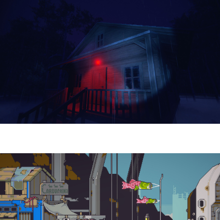
Yellowcreek Stories – The Cabin Watcher
| Reseña