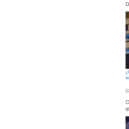
D
¿
a
C
O
d