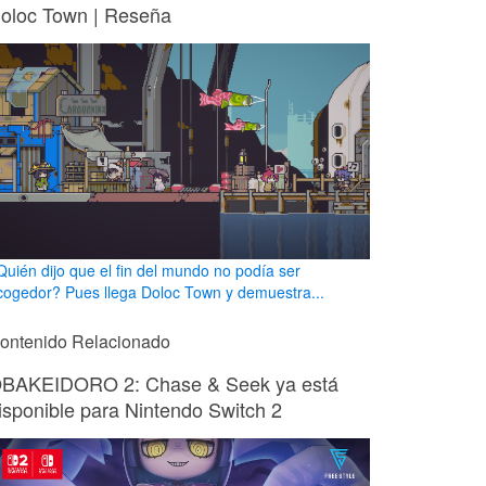
oloc Town | Reseña
Quién dijo que el fin del mundo no podía ser
cogedor? Pues llega Doloc Town y demuestra...
ontenido Relacionado
BAKEIDORO 2: Chase & Seek ya está
isponible para Nintendo Switch 2