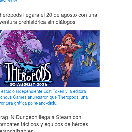
nvertirse...
heropods llegará el 20 de agosto con una
ventura prehistórica sin diálogos
l estudio independiente Lost Token y la editora
ionous Games anunciaron que Theropods, una
entura gráfica point-and-click...
rag ‘N Dungeon llega a Steam con
ombates tácticos y equipos de héroes
ersonalizables