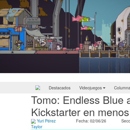
Doloc Town | Reseña
Destacados
Videojuegos
Column
Tomo: Endless Blue 
Kickstarter en menos
Yuri Pérez
Fecha: 02/06/26
Secc
Taylor