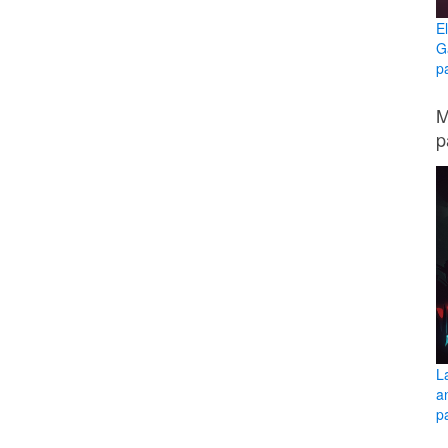
E
G
p
M
p
L
a
pa