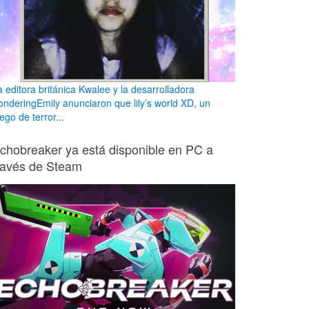
a editora británica Kwalee y la desarrolladora
onderingEmily anunciaron que lily’s world XD, un
ego de terror...
chobreaker ya está disponible en PC a
ravés de Steam