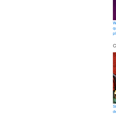
W
q
p
C
S
d