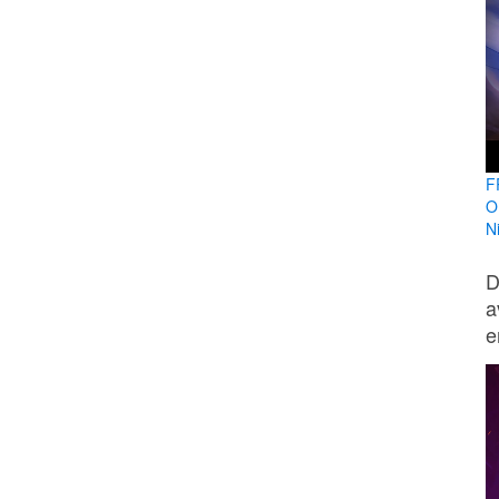
F
O
N
D
a
e