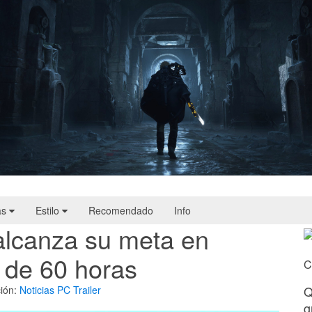
Hell Is Us | Reseña
as
Estilo
Recomendado
Info
alcanza su meta en
 de 60 horas
C
Q
ión:
Noticias
PC
Trailer
g