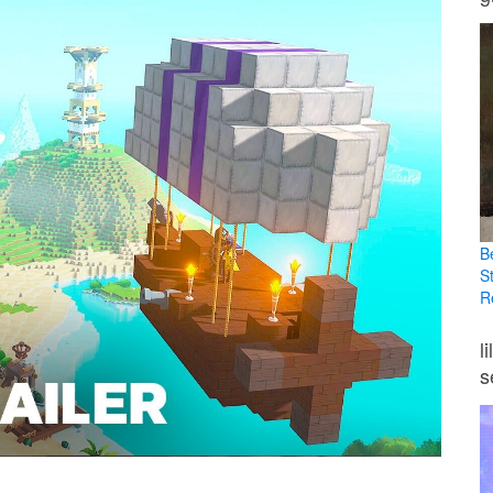
B
S
R
l
s