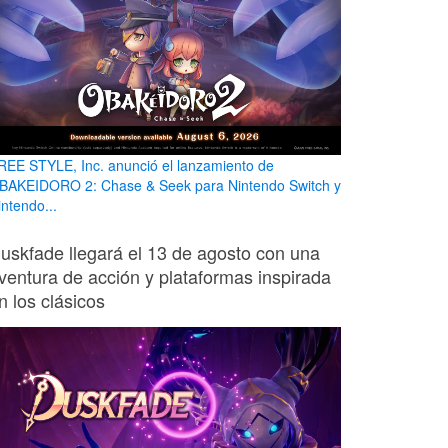
REE STYLE, Inc. anunció el lanzamiento de
BAKEIDORO 2: Chase & Seek para Nintendo Switch y
intendo...
uskfade llegará el 13 de agosto con una
ventura de acción y plataformas inspirada
n los clásicos