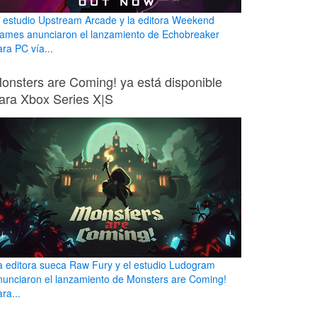
l estudio Upstream Arcade y la editora Weekend
ames anunciaron el lanzamiento de Echobreaker
ara PC vía...
onsters are Coming! ya está disponible
ara Xbox Series X|S
a editora sueca Raw Fury y el estudio Ludogram
nunciaron el lanzamiento de Monsters are Coming!
ra...