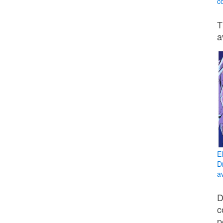
co
T
a
E
D
av
D
c
p