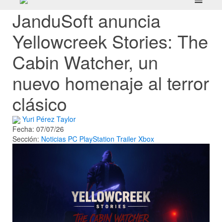
JanduSoft anuncia
Yellowcreek Stories: The
Cabin Watcher, un
nuevo homenaje al terror
clásico
Yuri Pérez Taylor
Fecha: 07/07/26
Sección:
Noticias
PC
PlayStation
Trailer
Xbox