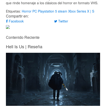
que rinde homenaje a los clásicos del horror en formato VHS.
Etiquetas:
Horror
PC
Playstation 5
steam
Xbox Series X | S
Compartir en:
Facebook
Twitter
Contenido Reciente
Hell Is Us | Reseña