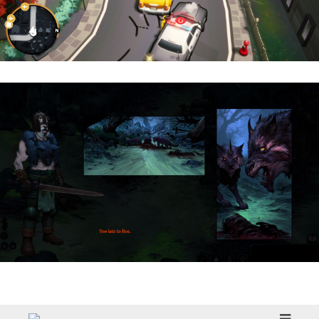
Cargo, Please! | Reseña
HellSlave II – Judgment of the Archon |
Reseña