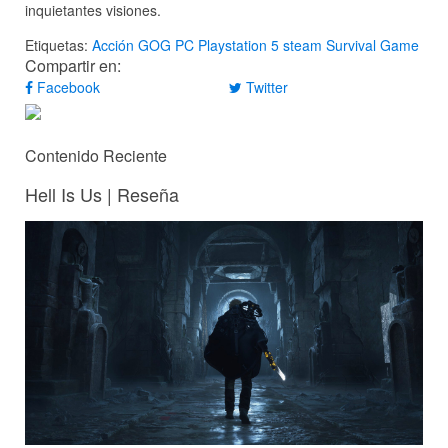
inquietantes visiones.
Etiquetas:
Acción
GOG
PC
Playstation 5
steam
Survival Game
Compartir en:
Facebook
Twitter
Contenido Reciente
Hell Is Us | Reseña