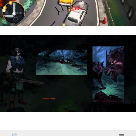
Cargo, Please! | Reseña
HellSlave II – Judgment of the Archon |
Reseña