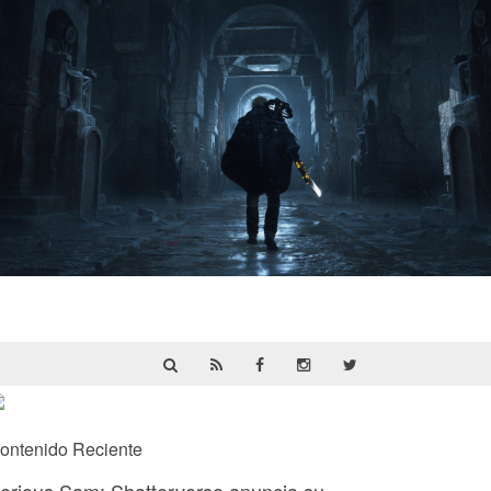
Hell Is Us | Reseña
ontenido Reciente