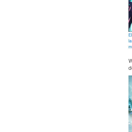
E
l
ma
W
d