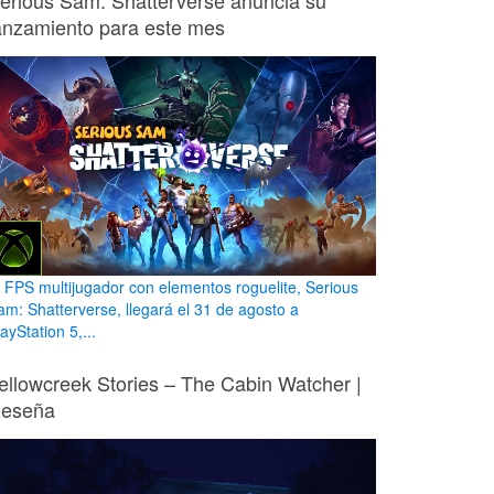
erious Sam: Shatterverse anuncia su
anzamiento para este mes
l FPS multijugador con elementos roguelite, Serious
am: Shatterverse, llegará el 31 de agosto a
ayStation 5,...
ellowcreek Stories – The Cabin Watcher |
eseña