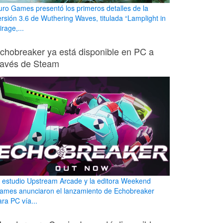
uro Games presentó los primeros detalles de la
ersión 3.6 de Wuthering Waves, titulada “Lamplight in
rage,...
chobreaker ya está disponible en PC a
ravés de Steam
l estudio Upstream Arcade y la editora Weekend
ames anunciaron el lanzamiento de Echobreaker
ara PC vía...