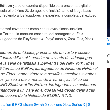
Edition
ya se encuentra disponible para preventa digital en
sola el próximo 28 de agosto e incluirá tanto el juego base
reciendo a los jugadores la experiencia completa del exitoso
orporará novedades como dos nuevas clases iniciales,
 Torrent, la montura espectral del protagonista. Este
s jugadores de PlayStation 4, PlayStation 5, Xbox One, Xbox
S
m
llones de unidades, presentando un vasto y oscuro
C
idetaka Miyazaki, creador de la serie de videojuegos
l
 la serie de fantasía superventas del New York Times,
Tarnished Edition, los jugadores de Nintendo vivirán el
r de Elden, enfrentándose a desafíos increíbles mientras
s, ya sea a pie o montando a Torrent, su fiel corcel
RING Shadow of the Erdtree, los jugadores se embarcan
ándose a un viaje en el que tal vez deban dejar atrás
lado oscuro de la historia de ELDEN RING.
ystation 5
RPG
steam
Switch 2
xbox one
Xbox Series X | S
ter