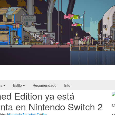
Doloc Town | Reseña
as
Estilo
Recomendado
Info
d Edition ya está
enta en Nintendo Switch 2
C
ión:
Nintendo
Noticias
Trailer