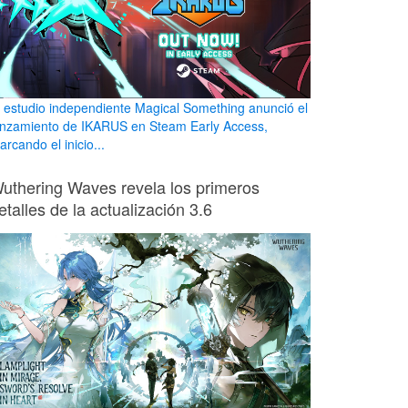
l estudio independiente Magical Something anunció el
anzamiento de IKARUS en Steam Early Access,
rcando el inicio...
uthering Waves revela los primeros
etalles de la actualización 3.6