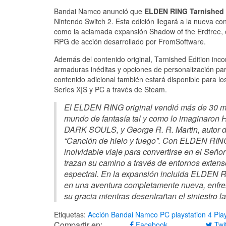
Bandai Namco anunció que
ELDEN RING Tarnished 
Nintendo Switch 2. Esta edición llegará a la nueva con
como la aclamada expansión Shadow of the Erdtree, of
RPG de acción desarrollado por FromSoftware.
Además del contenido original, Tarnished Edition inc
armaduras inéditas y opciones de personalización para
contenido adicional también estará disponible para lo
Series X|S y PC a través de Steam.
El ELDEN RING original vendió más de 30 mi
mundo de fantasía tal y como lo imaginaron H
DARK SOULS, y George R. R. Martin, autor de
“Canción de hielo y fuego”. Con ELDEN RING 
inolvidable viaje para convertirse en el Seño
trazan su camino a través de entornos extenso
espectral. En la expansión incluida ELDEN 
en una aventura completamente nueva, enfrent
su gracia mientras desentrañan el siniestro 
Etiquetas:
Acción
Bandai Namco
PC
playstation 4
Pla
Compartir en:
Facebook
Twit