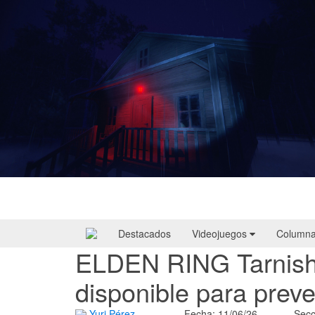
Yellowcreek Stories – The Cabin Watcher
| Reseña
Destacados
Videojuegos
Column
ELDEN RING Tarnishe
disponible para prev
Yuri Pérez
Fecha: 11/06/26
Secc