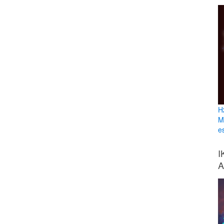
H
M
e
I
A