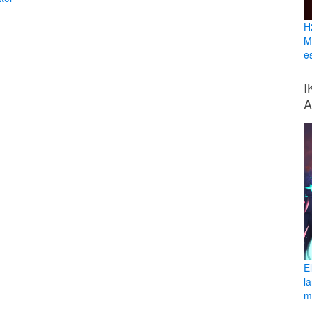
H
M
e
I
A
E
l
ma