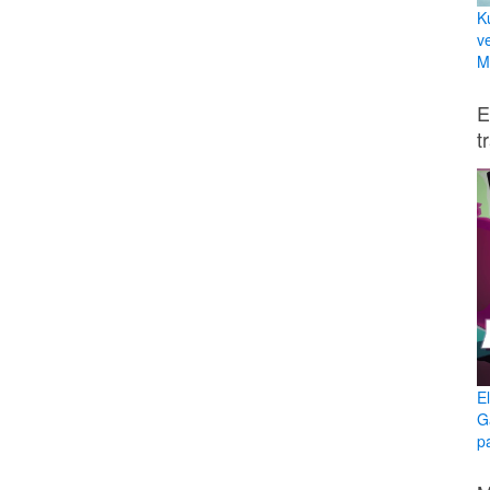
K
v
Mi
E
t
E
G
p