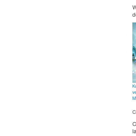
W
d
K
v
Mi
C
C
l