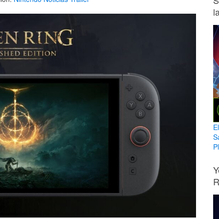
S
l
E
S
Pl
Y
R