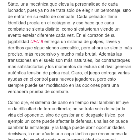
State, una mecánica que eleva la personalidad de cada
luchador, pues ya no se trata solo de elegir un personaje, sino
de entrar en su estilo de combate. Cada peleador tiene
identidad propia en el octágono, y eso hace que cada
combate se sienta distinto, como si estuvieran viendo un
evento estelar diferente cada vez. En el corazón de su
jugabilidad
UFC 6
entrega un sistema de golpes, llaves y
derribos que sigue siendo accesible, pero ahora se siente más
preciso, más responsivo y mucho más brutal. Además las
transiciones en el suelo son más naturales, los contraataques
más satisfactorios y los momentos de lectura del rival generan
auténtica tensión de pelea real. Claro, el juego entrega varias
ayudas en el control para nuevos jugadores, pero esto
siempre puede ser modificado en las opciones para una
verdadera prueba de combate.
Como dije, el sistema de daño en tiempo real también influye
en la dificultad de forma directa; no se trata solo de bajar la
vida del oponente, sino de gestionar el desgaste físico, por
ejemplo un corte puede afectar la defensa, una lesión puede
cambiar la estrategia, y la fatiga puede abrir oportunidades
decisivas, lo que añade una capa táctica que recompensa la
lectura del combate más que la agresividad sin control.