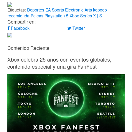
Etiquetas:
Deportes
EA Sports
Electronic Arts
kopodo
recomienda
Peleas
Playstation 5
Xbox Series X | S
Compartir en:
Facebook
Twitter
Contenido Reciente
Xbox celebra 25 años con eventos globales,
contenido especial y una gira FanFest