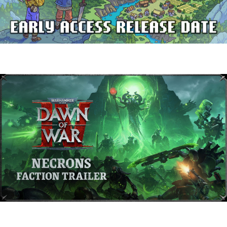
Delverium llegará a Steam Early Access
el 22 de septiembre
Warhammer 40,000: Dawn of War IV
presenta a los Necrones en un nuevo