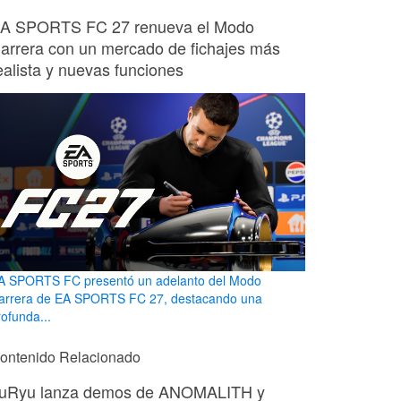
A SPORTS FC 27 renueva el Modo
arrera con un mercado de fichajes más
ealista y nuevas funciones
A SPORTS FC presentó un adelanto del Modo
arrera de EA SPORTS FC 27, destacando una
rofunda...
ontenido Relacionado
uRyu lanza demos de ANOMALITH y