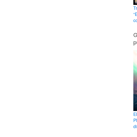
T
“
c
G
p
E
P
di