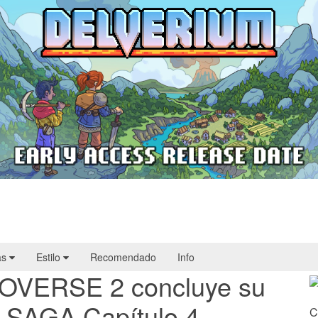
Delverium llegará a Steam Early Access
el 22 de septiembre
as
Estilo
Recomendado
Info
VERSE 2 concluye su
 SAGA Capítulo 4
C