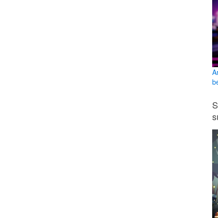
A
b
S
s