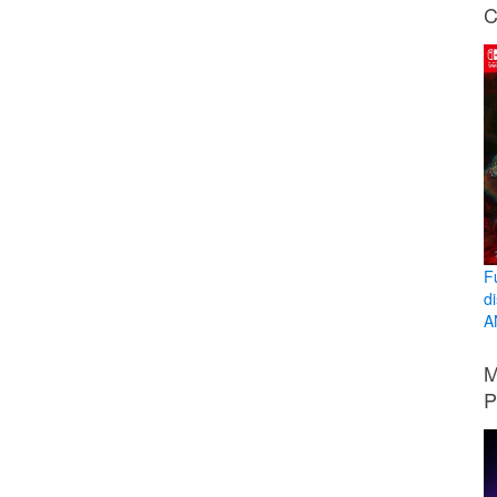
C
F
d
A
M
P