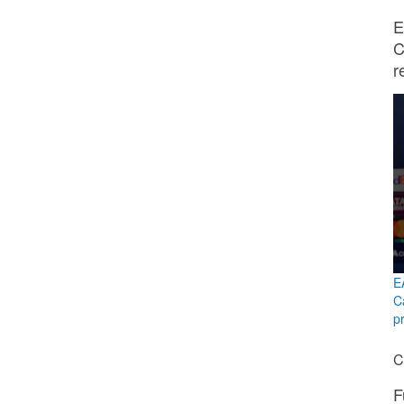
E
C
r
E
C
p
C
F