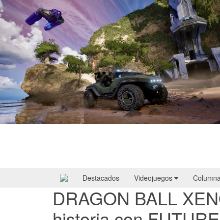
Halo: Campaign Evolved | Reseña
Destacados
Videojuegos
Column
DRAGON BALL XENO
historia con FUTURE