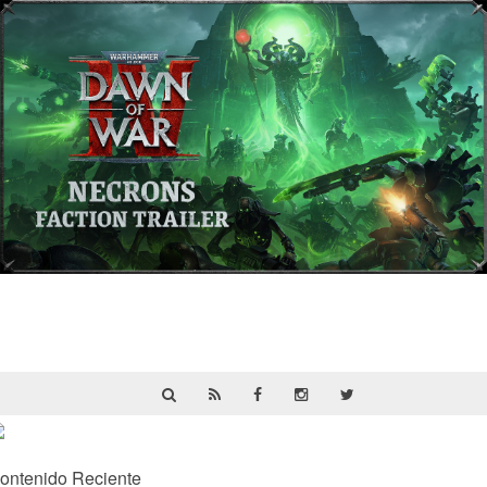
Warhammer 40,000: Dawn of War IV
presenta a los Necrones en un nuevo
tráiler
ontenido Reciente