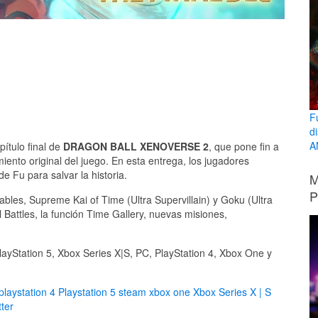
F
d
A
ítulo final de
DRAGON BALL XENOVERSE 2
, que pone fin a
miento original del juego. En esta entrega, los jugadores
e Fu para salvar la historia.
M
P
bles, Supreme Kai of Time (Ultra Supervillain) y Goku (Ultra
 Battles, la función Time Gallery, nuevas misiones,
Station 5, Xbox Series X|S, PC, PlayStation 4, Xbox One y
playstation 4
Playstation 5
steam
xbox one
Xbox Series X | S
ter