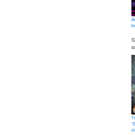
A
b
S
s
T
“
c