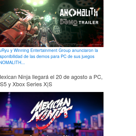
uRyu y Winning Entertainment Group anunciaron la
isponibilidad de las demos para PC de sus juegos
NOMALITH...
exican Ninja llegará el 20 de agosto a PC,
S5 y Xbox Series X|S