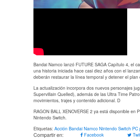
Bandai Namco lanzó FUTURE SAGA Capítulo 4, el cap
una historia iniciada hace casi diez años con el lanza
deberán restaurar la línea temporal y detener el plan d
La actualización incorpora dos nuevos personajes juga
Supervillain Quelled), además de las Ultra Time Patrol
movimientos, trajes y contenido adicional. D
RAGON BALL XENOVERSE 2 ya está disponible en Play
Nintendo Switch.
Etiquetas:
Acción
Bandai Namco
Nintendo Switch
PC
Compartir en:
Facebook
Twit