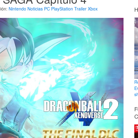
H
ión:
Nintendo
Noticias
PC
PlayStation
Trailer
Xbox
R
E
sh
F
C