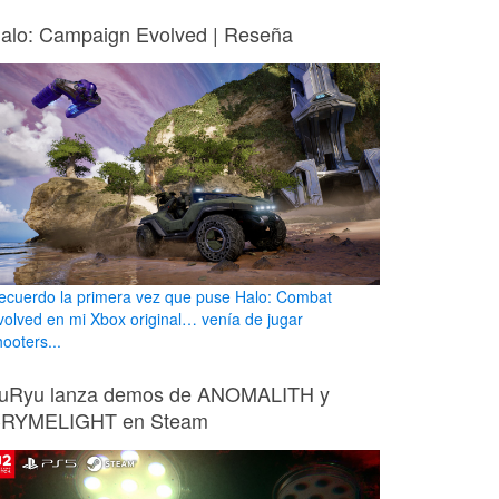
alo: Campaign Evolved | Reseña
ecuerdo la primera vez que puse Halo: Combat
volved en mi Xbox original… venía de jugar
ooters...
uRyu lanza demos de ANOMALITH y
RYMELIGHT en Steam