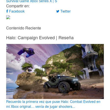
Survival Game
Xbox Series X | S
Compartir en:
Facebook
Twitter
Contenido Reciente
Halo: Campaign Evolved | Reseña
Recuerdo la primera vez que puse Halo: Combat Evolved en
mi Xbox original… venía de jugar shooters...