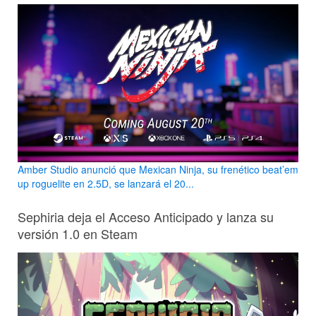
Amber Studio anunció que Mexican Ninja, su frenético beat’em
up roguelite en 2.5D, se lanzará el 20...
Sephiria deja el Acceso Anticipado y lanza su
versión 1.0 en Steam