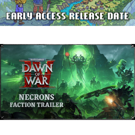
Delverium llegará a Steam Early Access
el 22 de septiembre
Warhammer 40,000: Dawn of War IV
presenta a los Necrones en un nuevo