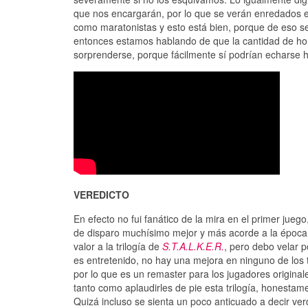
que nos encargarán, por lo que se verán enredados
como maratonistas y esto está bien, porque de eso se t
entonces estamos hablando de que la cantidad de hor
sorprenderse, porque fácilmente sí podrían echarse ha
VEREDICTO
En efecto no fui fanático de la mira en el primer jueg
de disparo muchísimo mejor y más acorde a la época.
valor a la trilogía de
S.T.A.L.K.E.R.
, pero debo velar p
es entretenido, no hay una mejora en ninguno de los 
por lo que es un remaster para los jugadores original
tanto como aplaudirles de pie esta trilogía, honestame
Quizá incluso se sienta un poco anticuado a decir ve