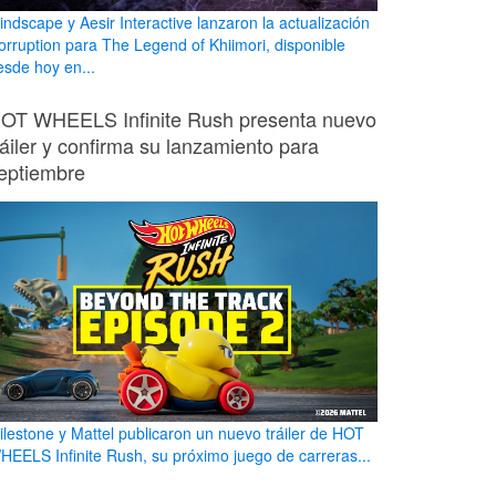
indscape y Aesir Interactive lanzaron la actualización
orruption para The Legend of Khiimori, disponible
esde hoy en...
OT WHEELS Infinite Rush presenta nuevo
ráiler y confirma su lanzamiento para
eptiembre
ilestone y Mattel publicaron un nuevo tráiler de HOT
HEELS Infinite Rush, su próximo juego de carreras...