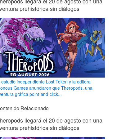
heropods llegará el 20 de agosto con una
ventura prehistórica sin diálogos
l estudio independiente Lost Token y la editora
ionous Games anunciaron que Theropods, una
entura gráfica point-and-click...
ontenido Relacionado
heropods llegará el 20 de agosto con una
ventura prehistórica sin diálogos