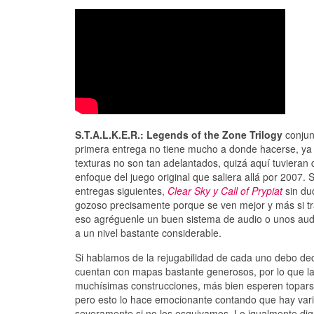
S.T.A.L.K.E.R.: Legends of the Zone Trilogy
conjun
primera entrega no tiene mucho a donde hacerse, ya q
texturas no son tan adelantados, quizá aquí tuvieran
enfoque del juego original que saliera allá por 2007.
entregas siguientes,
Clear Sky y Call of Prypiat
sin du
gozoso precisamente porque se ven mejor y más si tr
eso agréguenle un buen sistema de audio o unos audí
a un nivel bastante considerable.
Si hablamos de la rejugabilidad de cada uno debo d
cuentan con mapas bastante generosos, por lo que la 
muchísimas construcciones, más bien esperen topars
pero esto lo hace emocionante contando que hay var
severamente si no los esquivamos. Lo igualmente dig