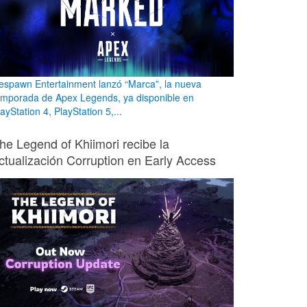
espawn Entertainment lanzó “Marca”, la nueva
emporada de Apex Legends, ya disponible en
ayStation 4, PlayStation 5,...
he Legend of Khiimori recibe la
ctualización Corruption en Early Access