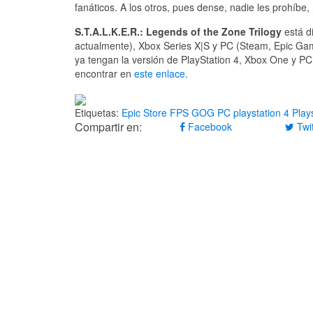
fanáticos. A los otros, pues dense, nadie les prohíbe
S.T.A.L.K.E.R.: Legends of the Zone Trilogy
está d
actualmente), Xbox Series X|S y PC (Steam, Epic Gam
ya tengan la versión de PlayStation 4, Xbox One y PC
encontrar en
este enlace
.
Etiquetas:
Epic Store
FPS
GOG
PC
playstation 4
Play
Compartir en:
Facebook
Twit