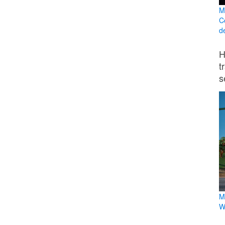
M
C
d
H
t
s
M
W