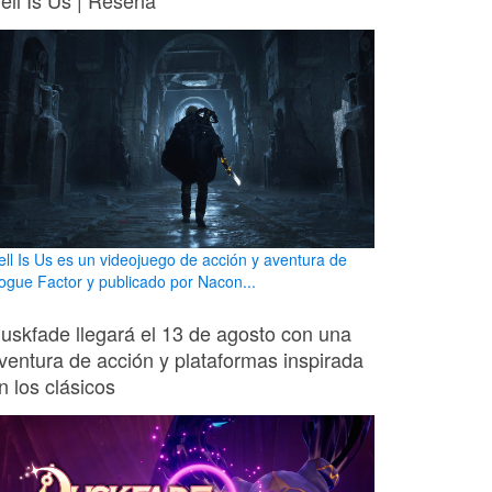
ell Is Us | Reseña
ell Is Us es un videojuego de acción y aventura de
ogue Factor y publicado por Nacon...
uskfade llegará el 13 de agosto con una
ventura de acción y plataformas inspirada
n los clásicos