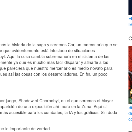
E
l
C
s la historia de la saga y seremos Car, un mercenario que se
gar que evidentemente está infestado de situaciones
byl. Aquí la cosa cambia sobremanera en el sistema de las
ente ya que es mucho más fácil disparar y atinarle a los
rque pareciera que nuestro mercenario es medio novato para
pues así las cosas con los desarrolladores. En fin, un poco
rimer juego, Shadow of Chornobyl, en el que seremos el Mayor
saparición de una expedición ahí mero en la Zona. Aquí sí
S
 más accesible para los combates, la IA y los gráficos. Sin duda
d
co
e lo importante de verdad.