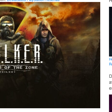
H
H
R
D
a
e