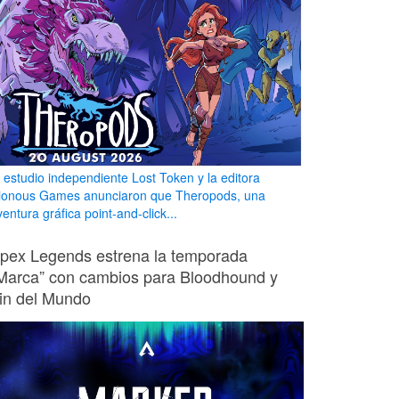
l estudio independiente Lost Token y la editora
ionous Games anunciaron que Theropods, una
entura gráfica point-and-click...
pex Legends estrena la temporada
Marca” con cambios para Bloodhound y
in del Mundo