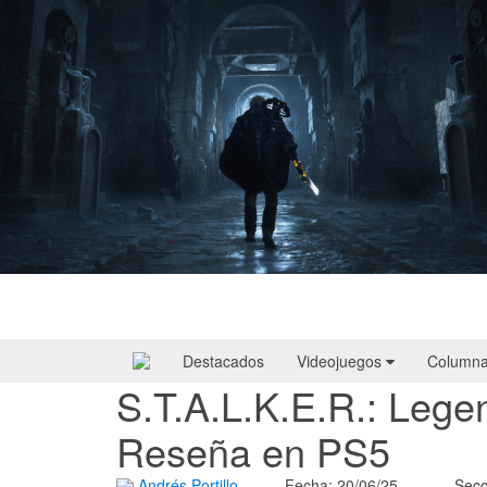
Hell Is Us | Reseña
Destacados
Videojuegos
Column
S.T.A.L.K.E.R.: Legen
Reseña en PS5
Andrés Portillo
Fecha: 20/06/25
Secc