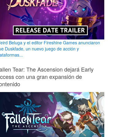
eird Beluga y el editor Fireshine Games anunciaron
ue Duskfade, un nuevo juego de acción y
lataformas...
allen Tear: The Ascension dejará Early
ccess con una gran expansión de
ontenido