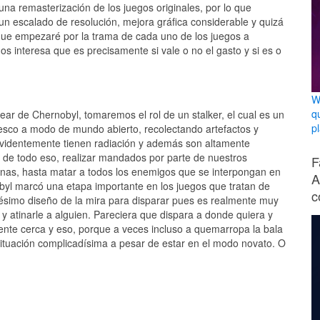
una remasterización de los juegos originales, por lo que
n escalado de resolución, mejora gráfica considerable y quizá
que empezaré por la trama de cada uno de los juegos a
 interesa que es precisamente si vale o no el gasto y si es o
W
q
ar de Chernobyl, tomaremos el rol de un stalker, el cual es un
p
sco a modo de mundo abierto, recolectando artefactos y
 evidentemente tienen radiación y además son altamente
de todo eso, realizar mandados por parte de nuestros
F
nas, hasta matar a todos los enemigos que se interpongan en
A
obyl marcó una etapa importante en los juegos que tratan de
c
pésimo diseño de la mira para disparar pues es realmente muy
 y atinarle a alguien. Pareciera que dispara a donde quiera y
te cerca y eso, porque a veces incluso a quemarropa la bala
 situación complicadísima a pesar de estar en el modo novato. O