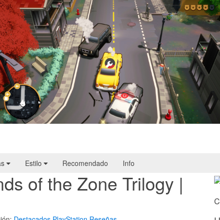
Cargo, Please! | Reseña
as
Estilo
Recomendado
Info
ds of the Zone Trilogy |
C
ión:
Destacados
PlayStation
Reseñas