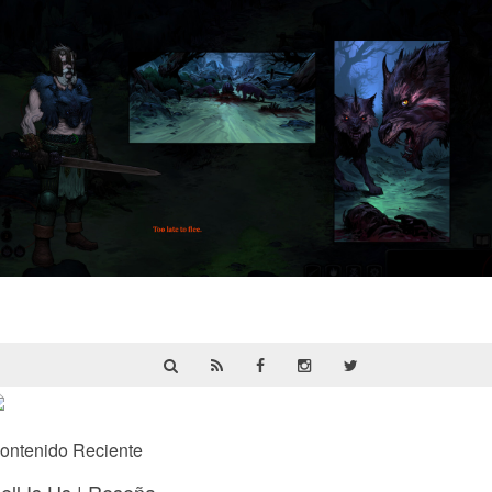
HellSlave II – Judgment of the Archon |
Reseña
ontenido Reciente