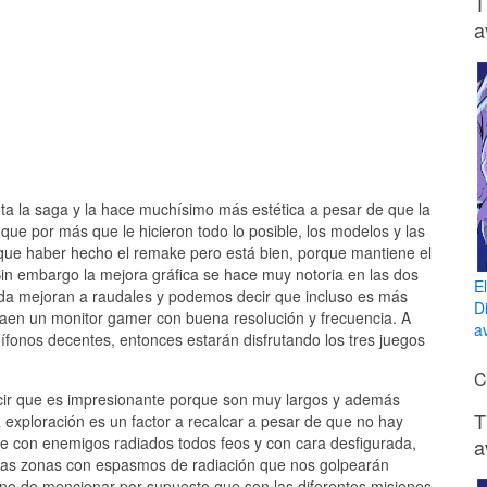
T
a
ta la saga y la hace muchísimo más estética a pesar de que la
ue por más que le hicieron todo lo posible, los modelos y las
 que haber hecho el remake pero está bien, porque mantiene el
 Sin embargo la mejora gráfica se hace muy notoria en las dos
E
da mejoran a raudales y podemos decir que incluso es más
D
aen un monitor gamer con buena resolución y frecuencia. A
av
fonos decentes, entonces estarán disfrutando los tres juegos
C
ecir que es impresionante porque son muy largos y además
T
exploración es un factor a recalcar a pesar de que no hay
e con enemigos radiados todos feos y con cara desfigurada,
a
ias zonas con espasmos de radiación que nos golpearán
no de mencionar por supuesto que son las diferentes misiones