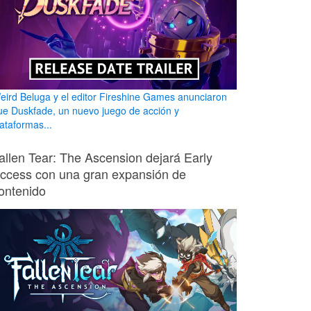
eird Beluga y el editor Fireshine Games anunciaron
ue Duskfade, un nuevo juego de acción y
lataformas...
allen Tear: The Ascension dejará Early
ccess con una gran expansión de
ontenido