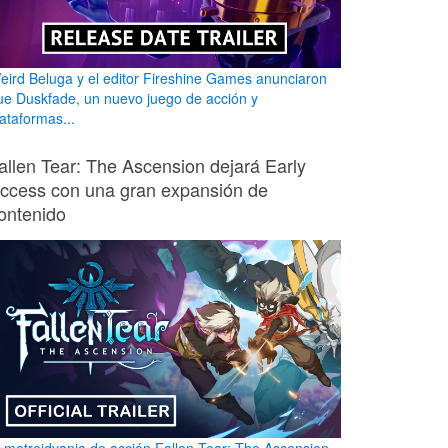
eird Beluga y el editor Fireshine Games anunciaron
ue Duskfade, un nuevo juego de acción y
lataformas...
allen Tear: The Ascension dejará Early
ccess con una gran expansión de
ontenido