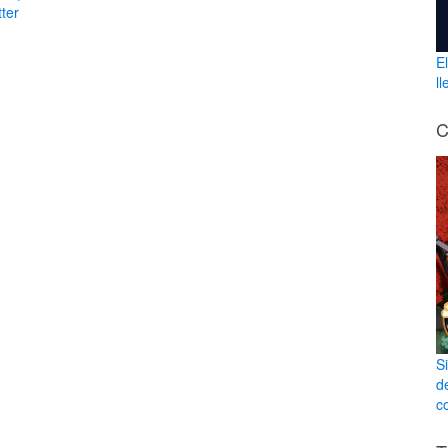
ter
E
l
C
S
d
co