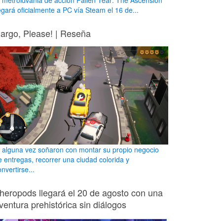
l metroidvania de acción Fallen Tear: The Ascension
legará oficialmente a PC vía Steam el 16 de...
argo, Please! | Reseña
i alguna vez soñaron con montar su propio negocio
e entregas, recorrer una ciudad colorida y
nvertirse...
heropods llegará el 20 de agosto con una
ventura prehistórica sin diálogos