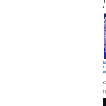
T
a
E
D
av
C
H