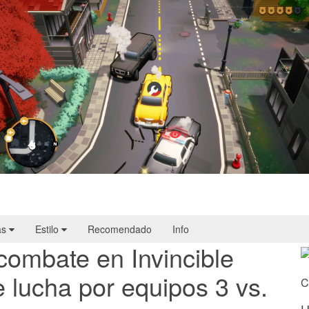
Cargo, Please! | Reseña
as
Estilo
Recomendado
Info
ombate en Invincible
 lucha por equipos 3 vs.
C