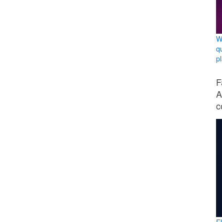
W
q
p
F
A
c