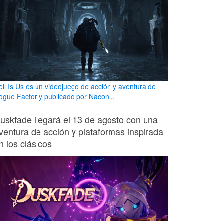
ell Is Us es un videojuego de acción y aventura de
ogue Factor y publicado por Nacon...
uskfade llegará el 13 de agosto con una
ventura de acción y plataformas inspirada
n los clásicos