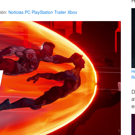
H
ión:
Noticias
PC
PlayStation
Trailer
Xbox
H
R
D
a
e