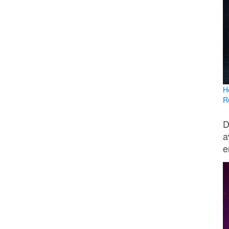
H
R
D
a
e