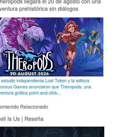
heropods llegará el 20 de agosto con una
ventura prehistórica sin diálogos
l estudio independiente Lost Token y la editora
ionous Games anunciaron que Theropods, una
entura gráfica point-and-click...
ontenido Relacionado
ell Is Us | Reseña