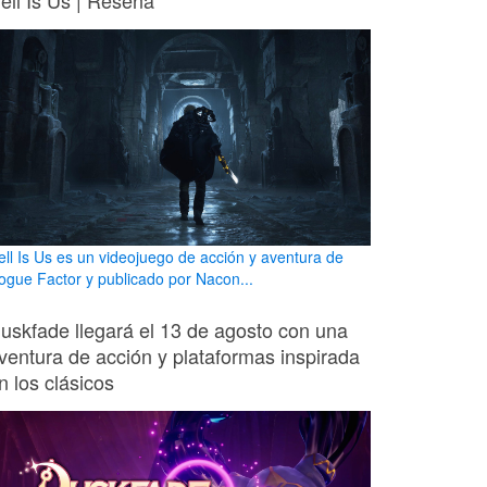
ell Is Us | Reseña
ell Is Us es un videojuego de acción y aventura de
ogue Factor y publicado por Nacon...
uskfade llegará el 13 de agosto con una
ventura de acción y plataformas inspirada
n los clásicos