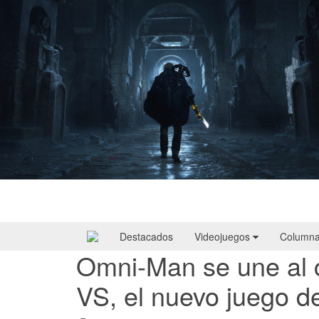
Hell Is Us | Reseña
Destacados
Videojuegos
Column
Omni-Man se une al c
VS, el nuevo juego de