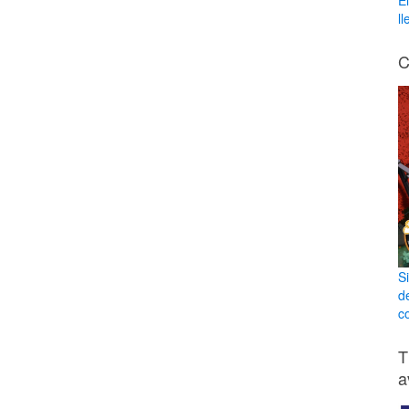
E
l
C
S
d
co
T
a