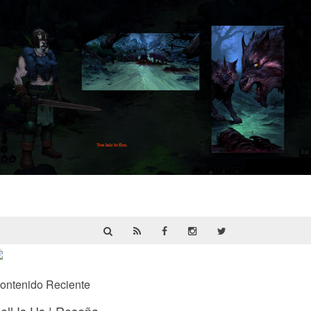
HellSlave II – Judgment of the Archon |
Reseña
ontenido Reciente