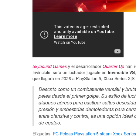
Skybound Games
y el desarrollador
Quarter Up
han r
Invincible, será un luchador jugable en
Invincible VS
que llegará en 2026 a PlayStation 5, Xbox Series X|S
Descrito como un combatiente versátil y brut
pelea desde el primer golpe. Su estilo de luc
ataques aéreos para castigar saltos descuida
presión y embestidas demoledoras para cerrar 
entre ofensiva y control, es una opción idea
de equipo.
Etiquetas:
PC
Peleas
Playstation 5
steam
Xbox Series