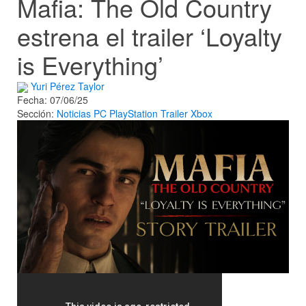
Mafia: The Old Country
estrena el trailer ‘Loyalty
is Everything’
Yuri Pérez Taylor
Fecha: 07/06/25
Sección:
Noticias
PC
PlayStation
Trailer
Xbox