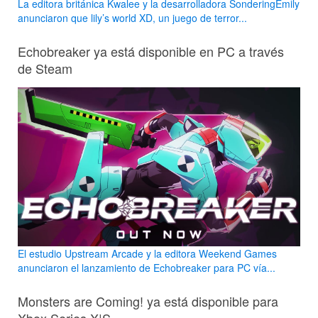
La editora británica Kwalee y la desarrolladora SonderingEmily
anunciaron que lily’s world XD, un juego de terror...
Echobreaker ya está disponible en PC a través
de Steam
El estudio Upstream Arcade y la editora Weekend Games
anunciaron el lanzamiento de Echobreaker para PC vía...
Monsters are Coming! ya está disponible para