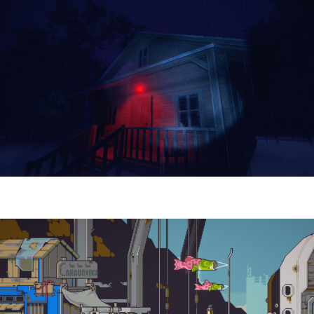
Yellowcreek Stories – The Cabin Watcher
| Reseña