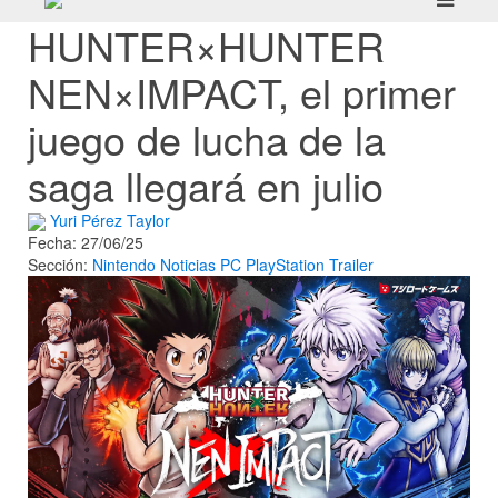
HUNTER×HUNTER
NEN×IMPACT, el primer
juego de lucha de la
saga llegará en julio
Yuri Pérez Taylor
Fecha: 27/06/25
Sección:
Nintendo
Noticias
PC
PlayStation
Trailer