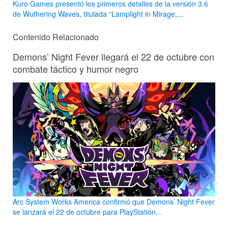
Kuro Games presentó los primeros detalles de la versión 3.6
de Wuthering Waves, titulada “Lamplight in Mirage,...
Contenido Relacionado
Demons’ Night Fever llegará el 22 de octubre con
combate táctico y humor negro
Arc System Works America confirmó que Demons’ Night Fever
se lanzará el 22 de octubre para PlayStation...