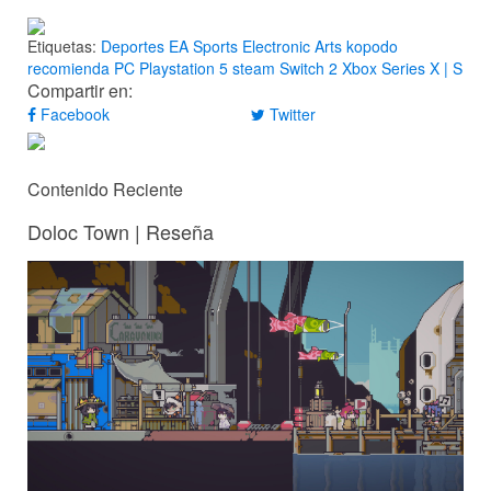
Etiquetas:
Deportes
EA Sports
Electronic Arts
kopodo
recomienda
PC
Playstation 5
steam
Switch 2
Xbox Series X | S
Compartir en:
Facebook
Twitter
Contenido Reciente
Doloc Town | Reseña