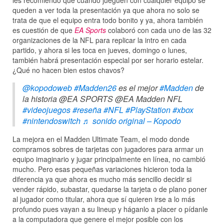
les recomiendo que cuando jueguen con cualquier equipo se
queden a ver toda la presentación ya que ahora no solo se
trata de que el equipo entra todo bonito y ya, ahora también
es cuestión de que
EA Sports
colaboró con cada uno de las 32
organizaciones de la NFL para replicar la intro en cada
partido, y ahora si les toca en jueves, domingo o lunes,
también habrá presentación especial por ser horario estelar.
¿Qué no hacen bien estos chavos?
@kopodoweb
#Madden26
es el mejor
#Madden
de
la historia @EA SPORTS @EA Madden NFL
#videojuegos
#reseña
#NFL
#PlayStation
#xbox
#nintendoswitch
♬ sonido original – Kopodo
La mejora en el Madden Ultimate Team, el modo donde
compramos sobres de tarjetas con jugadores para armar un
equipo imaginario y jugar principalmente en línea, no cambió
mucho. Pero esas pequeñas variaciones hicieron toda la
diferencia ya que ahora es mucho más sencillo decidir si
vender rápido, subastar, quedarse la tarjeta o de plano poner
al jugador como titular, ahora que sí quieren irse a lo más
profundo pues vayan a su lineup y háganlo a placer o pídanle
a la computadora que genere el mejor posible con los