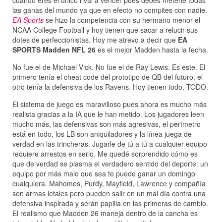
cuando eres el único rival a vencer pues debes meterle todas
las ganas del mundo ya que en efecto no compites con nadie.
EA Sports
se hizo la competencia con su hermano menor el
NCAA College Football y hoy tienen que sacar a relucir sus
dotes de perfeccionistas. Hoy me atrevo a decir que
EA
SPORTS Madden NFL 26
es el mejor Madden hasta la fecha.
No fue el de Michael Vick. No fue el de Ray Lewis. Es este. El
primero tenía el cheat code del prototipo de QB del futuro, el
otro tenía la defensiva de los Ravens. Hoy tienen todo, TODO.
El sistema de juego es maravilloso pues ahora es mucho más
realista gracias a la IA que le han metido. Los jugadores leen
mucho más, las defensivas son más agresivas, el perímetro
está en todo, los LB son aniquiladores y la línea juega de
verdad en las trincheras. Jugarle de tú a tú a cualquier equipo
requiere arrestos en serio. Me quedé sorprendido cómo es
que de verdad se plasma el verdadero sentido del deporte: un
equipo por más malo que sea te puede ganar un domingo
cualquiera. Mahomes, Purdy, Mayfield, Lawrence y compañía
son armas letales pero pueden salir en un mal día contra una
defensiva inspirada y serán papilla en las primeras de cambio.
El realismo que Madden 26 maneja dentro de la cancha es