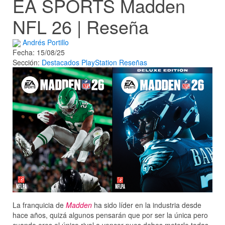
EA SPORTS Madden
NFL 26 | Reseña
Andrés Portillo
Fecha: 15/08/25
Sección:
Destacados
PlayStation
Reseñas
La franquicia de
Madden
ha sido líder en la industria desde
hace años, quizá algunos pensarán que por ser la única pero