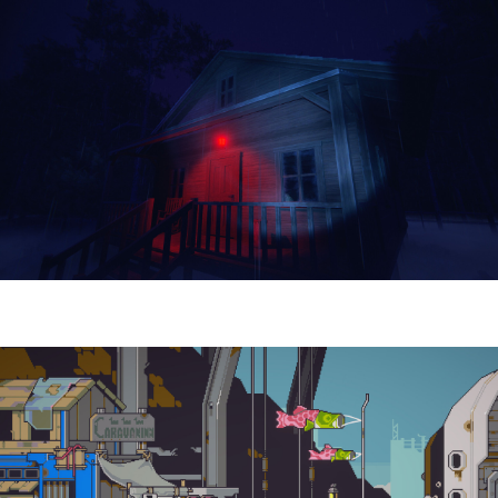
Yellowcreek Stories – The Cabin Watcher
| Reseña