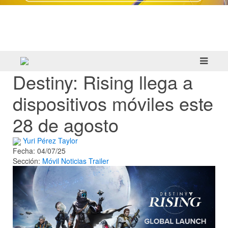
Crazy Taxi: World Tour ya prepara su
primera prueba multijugador cerrada en
septiembre
Destiny: Rising llega a
dispositivos móviles este
28 de agosto
Yuri Pérez Taylor
Fecha: 04/07/25
Sección:
Móvil
Noticias
Trailer