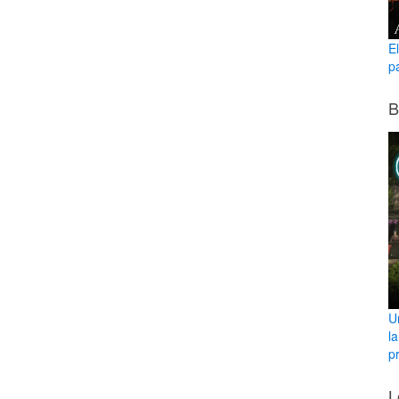
E
p
B
U
l
pr
L