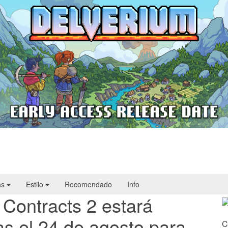
Delverium llegará a Steam Early Access
el 22 de septiembre
as
Estilo
Recomendado
Info
 Contracts 2 estará
as el 24 de agosto para
C