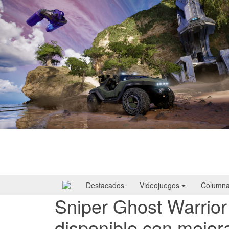
Halo: Campaign Evolved | Reseña
Destacados
Videojuegos
Column
Sniper Ghost Warrior
disponible con mejor