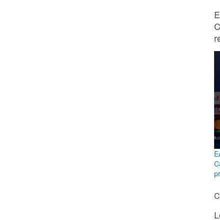
E
C
r
E
C
p
C
L