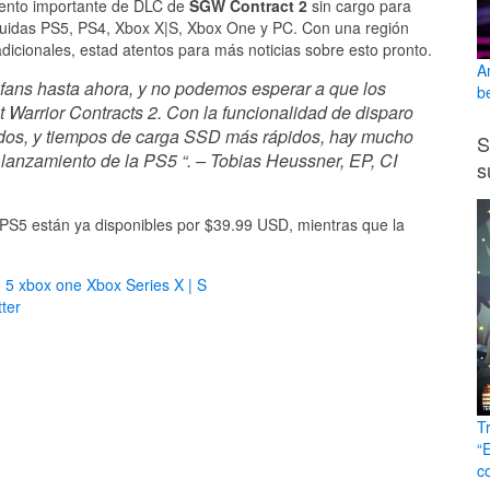
iento importante de DLC de
SGW Contract 2
sin cargo para
ncluidas PS5, PS4, Xbox X|S, Xbox One y PC. Con una región
dicionales, estad atentos para más noticias sobre esto pronto.
A
fans hasta ahora, y no podemos esperar a que los
b
Warrior Contracts 2. Con la funcionalidad de disparo
rados, y tiempos de carga SSD más rápidos, hay mucho
S
lanzamiento de la PS5 “. – Tobias Heussner, EP, CI
s
e PS5 están ya disponibles por $39.99 USD, mientras que la
n 5
xbox one
Xbox Series X | S
ter
T
“
c