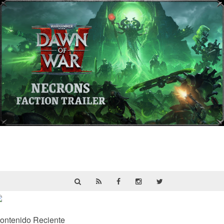
Warhammer 40,000: Dawn of War IV
presenta a los Necrones en un nuevo
tráiler
ontenido Reciente