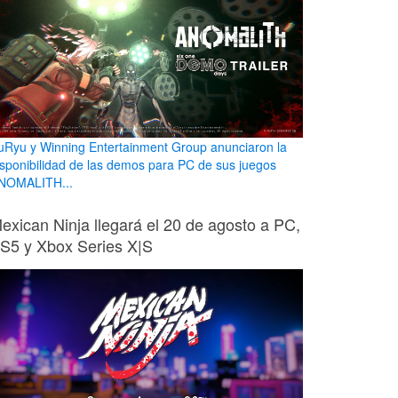
uRyu y Winning Entertainment Group anunciaron la
isponibilidad de las demos para PC de sus juegos
NOMALITH...
exican Ninja llegará el 20 de agosto a PC,
S5 y Xbox Series X|S