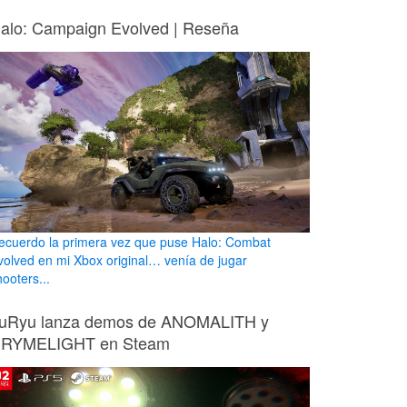
alo: Campaign Evolved | Reseña
ecuerdo la primera vez que puse Halo: Combat
volved en mi Xbox original… venía de jugar
ooters...
uRyu lanza demos de ANOMALITH y
RYMELIGHT en Steam