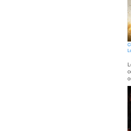
C
L
L
c
o