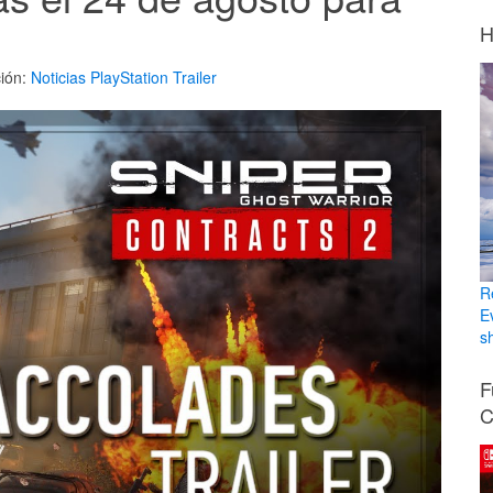
H
ión:
Noticias
PlayStation
Trailer
R
E
sh
F
C