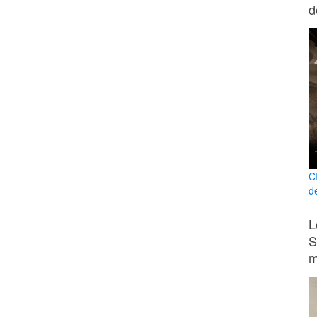
d
C
de
L
S
m