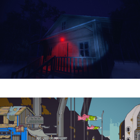
Yellowcreek Stories – The Cabin Watcher
| Reseña