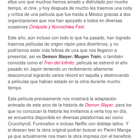
ellos uno que muchos hemos amado y disfrutado por mucho
tiempo, el cine, y hoy después de mucho les traemos una nota
y crítica de una película que fue traída a México gracias a dos
organizaciones que nos han apoyado a todos en diversas
ocasiones
Cinépolis y Konnichiwa Fest
.
Este año, aún incluso con todo lo que ha pasado, han logrado
traernos películas de origen nipón para divertirnos, y no
podríamos estar más felices de una que nos llegaron a
presentar, así es
Demon Slayer: Mugen Train
, o también
conocida como el
Tren del infinito
, película se estrenó el año
pasado en Japón teniendo un recibimiento altamente
descomunal logrando varios récord en taquilla y destronando
a películas que habían estado en la cima durante mucho
tiempo.
Esta película precisamente nos mostrará la adaptación
animada de este arco de la historia de
Demon Slayer
, para los
que no conozcan la historia les invitamos a verla hoy en día,
se encuentra disponible en diversas plataformas así como
Crunchyroll, Funimation e incluso Netflix con doblaje latino. Y
si desean leer la obra original podrán buscar en Panini Manga
ya que actualmente nos traen la obra impresa con el beneficio