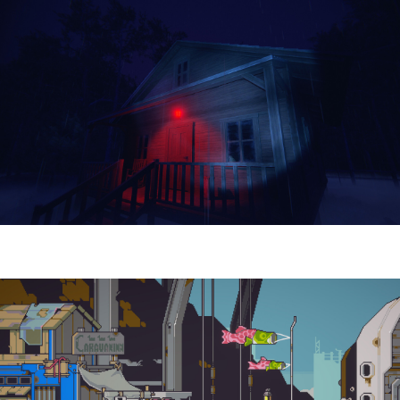
Yellowcreek Stories – The Cabin Watcher
| Reseña