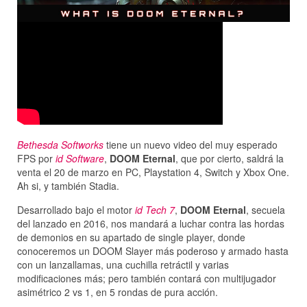
Bethesda Softworks
tiene un nuevo video del muy esperado
FPS por
id Software
,
DOOM Eternal
, que por cierto, saldrá la
venta el 20 de marzo en PC, Playstation 4, Switch y Xbox One.
Ah si, y también Stadia.
Desarrollado bajo el motor
id Tech 7
,
DOOM Eternal
, secuela
del lanzado en 2016, nos mandará a luchar contra las hordas
de demonios en su apartado de single player, donde
conoceremos un DOOM Slayer más poderoso y armado hasta
con un lanzallamas, una cuchilla retráctil y varias
modificaciones más; pero también contará con multijugador
asimétrico 2 vs 1, en 5 rondas de pura acción.