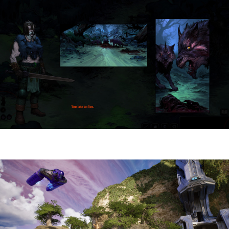
HellSlave II – Judgment of the Archon |
Reseña