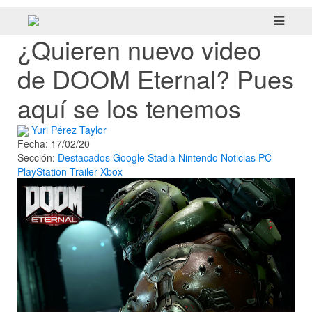
¿Quieren nuevo video
de DOOM Eternal? Pues
aquí se los tenemos
Yuri Pérez Taylor
Fecha: 17/02/20
Sección:
Destacados
Google Stadia
Nintendo
Noticias
PC
PlayStation
Trailer
Xbox