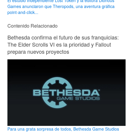
El estudio independiente Lost Token y la editora Dionous
Games anunciaron que Theropods, una aventura gráfica
point-and-click...
Contenido Relacionado
Bethesda confirma el futuro de sus franquicias:
The Elder Scrolls VI es la prioridad y Fallout
prepara nuevos proyectos
Para una grata sorpresa de todos, Bethesda Game Studios