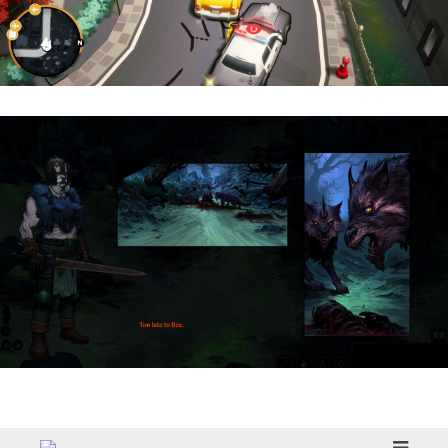
Cargo, Please! | Reseña
HellSlave II – Judgment of the Archon |
Reseña