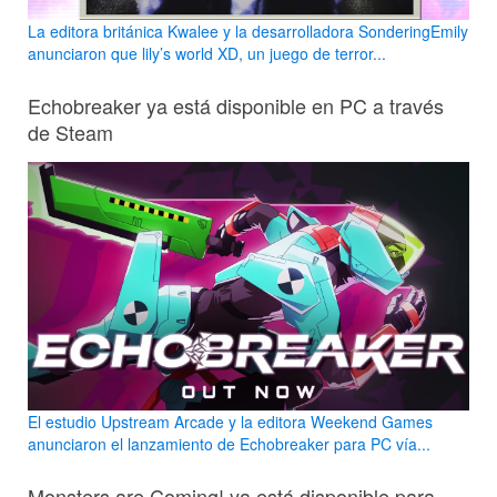
La editora británica Kwalee y la desarrolladora SonderingEmily
anunciaron que lily’s world XD, un juego de terror...
Echobreaker ya está disponible en PC a través
de Steam
El estudio Upstream Arcade y la editora Weekend Games
anunciaron el lanzamiento de Echobreaker para PC vía...
Monsters are Coming! ya está disponible para