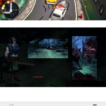
Cargo, Please! | Reseña
HellSlave II – Judgment of the Archon |
Reseña