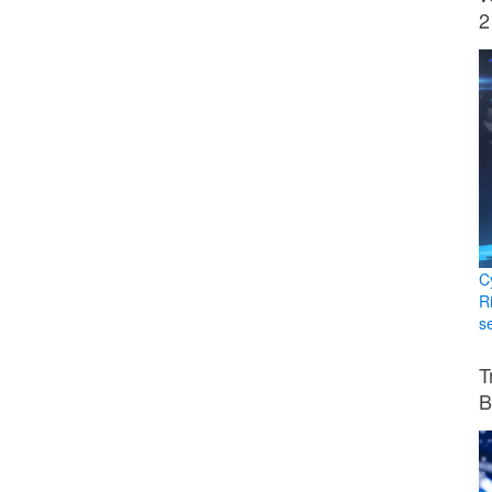
2
C
Ri
s
T
B