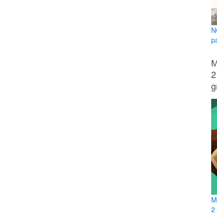
N
p
M
2
g
M
2