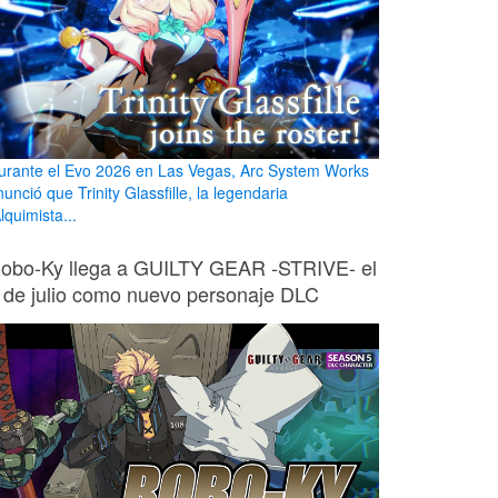
urante el Evo 2026 en Las Vegas, Arc System Works
unció que Trinity Glassfille, la legendaria
lquimista...
obo-Ky llega a GUILTY GEAR -STRIVE- el
 de julio como nuevo personaje DLC