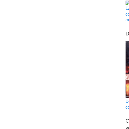
E
c
e
D
D
c
G
v