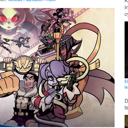
K
i
c
E
l
D
t