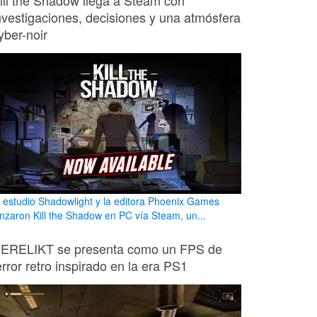
ill the Shadow llega a Steam con
nvestigaciones, decisiones y una atmósfera
yber-noir
l estudio Shadowlight y la editora Phoenix Games
anzaron Kill the Shadow en PC vía Steam, un...
ERELIKT se presenta como un FPS de
error retro inspirado en la era PS1