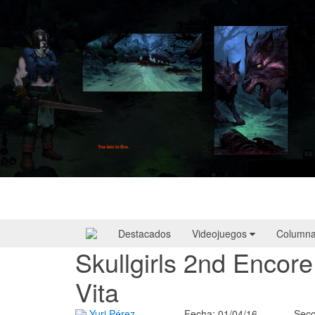
HellSlave II – Judgment of the Archon |
Reseña
Destacados
Videojuegos
Column
Skullgirls 2nd Encore 
Vita
Yuri Pérez
Fecha: 01/04/16
Secc