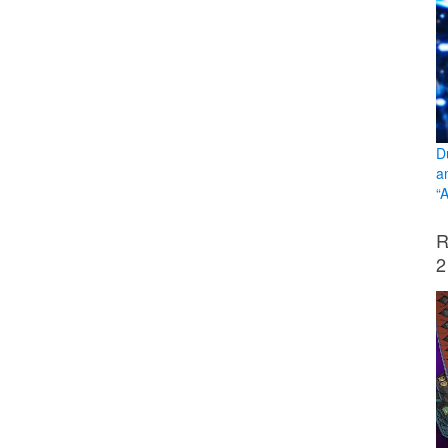
D
an
“A
R
2