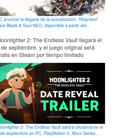
C anunció la llegada de la actualización “Regnited”
ara Blade & Soul NEO, disponible a partir del...
oonlighter 2: The Endless Vault llegará el
 de septiembre, y el juego original será
ratis en Steam por tiempo limitado
oonlighter 2: The Endless Vault saldrá oficialmente el
 de septiembre en PC, PlayStation 5, Xbox Series...