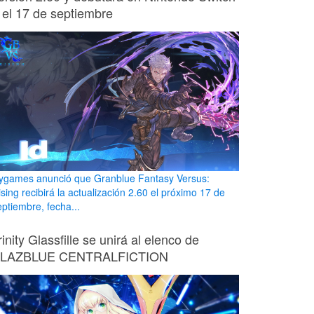
 el 17 de septiembre
ygames anunció que Granblue Fantasy Versus:
sing recibirá la actualización 2.60 el próximo 17 de
eptiembre, fecha...
rinity Glassfille se unirá al elenco de
LAZBLUE CENTRALFICTION