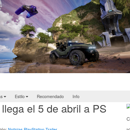
Halo: Campaign Evolved | Reseña
as
Estilo
Recomendado
Info
llega el 5 de abril a PS
C
ión:
Noticias
PlayStation
Trailer