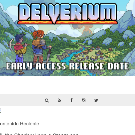
Delverium llegará a Steam Early Access
el 22 de septiembre
ontenido Reciente