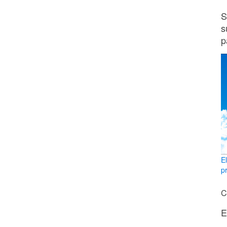
S
s
p
E
p
C
E