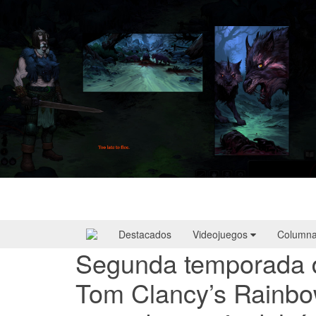
HellSlave II – Judgment of the Archon |
Reseña
Destacados
Videojuegos
Column
Segunda temporada de
Tom Clancy’s Rainbo