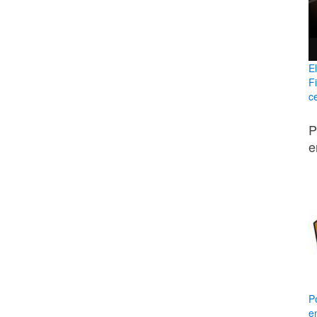
E
F
ce
P
e
P
e