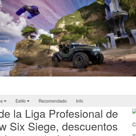
Halo: Campaign Evolved | Reseña
as
Estilo
Recomendado
Info
 la Liga Profesional de
w Six Siege, descuentos
C