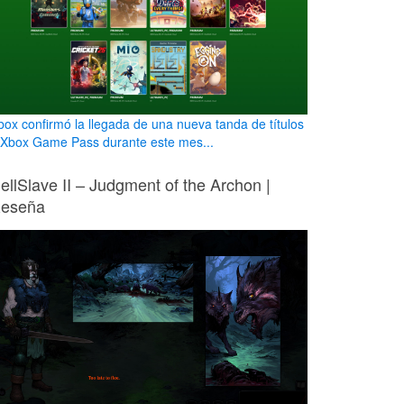
box confirmó la llegada de una nueva tanda de títulos
 Xbox Game Pass durante este mes...
ellSlave II – Judgment of the Archon |
eseña