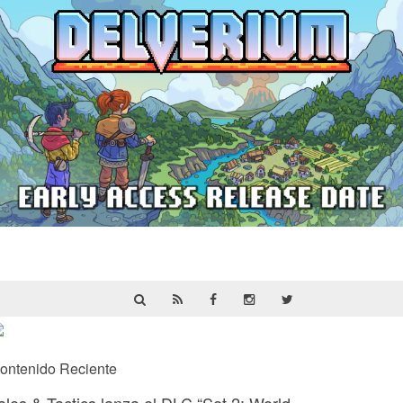
Delverium llegará a Steam Early Access
el 22 de septiembre
ontenido Reciente