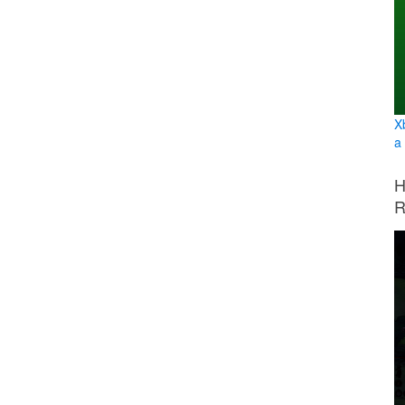
X
a
H
R