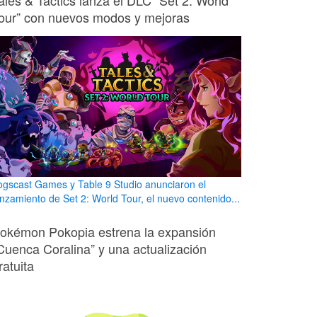
ales & Tactics lanza el DLC “Set 2: World
our” con nuevos modos y mejoras
ogscast Games y Table 9 Studio anunciaron el
anzamiento de Set 2: World Tour, el nuevo contenido...
okémon Pokopia estrena la expansión
Cuenca Coralina” y una actualización
ratuita