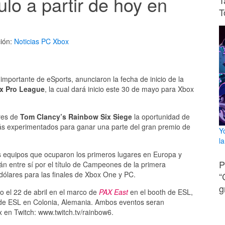
tulo a partir de hoy en
T
T
ión:
Noticias
PC
Xbox
mportante de eSports, anunciaron la fecha de inicio de la
x Pro League
, la cual dará inicio este 30 de mayo para Xbox
res de
Tom Clancy’s Rainbow Six Siege
la oportunidad de
ás experimentados para ganar una parte del gran premio de
Y
l
os equipos que ocuparon los primeros lugares en Europa y
P
n entre sí por el título de Campeones de la primera
ólares para las finales de Xbox One y PC.
“
g
o el 22 de abril en el marco de
PAX East
en el booth de ESL,
s de ESL en Colonia, Alemania. Ambos eventos seran
ix en Twitch: www.twitch.tv/rainbow6.