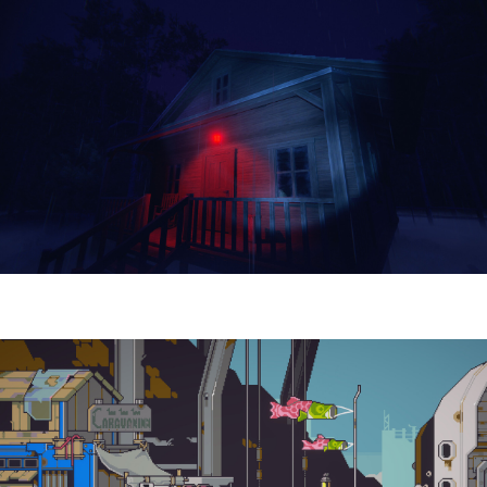
Yellowcreek Stories – The Cabin Watcher
| Reseña