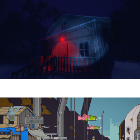
Yellowcreek Stories – The Cabin Watcher
| Reseña