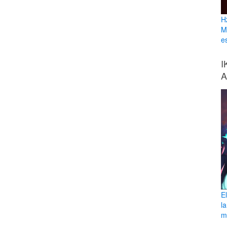
H
M
e
I
A
E
l
ma