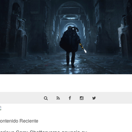
Hell Is Us | Reseña
ontenido Reciente