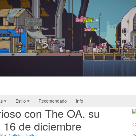
Doloc Town | Reseña
as
Estilo
Recomendado
Info
erioso con The OA, su
e 16 de diciembre
C
ión:
Noticias
Trailer