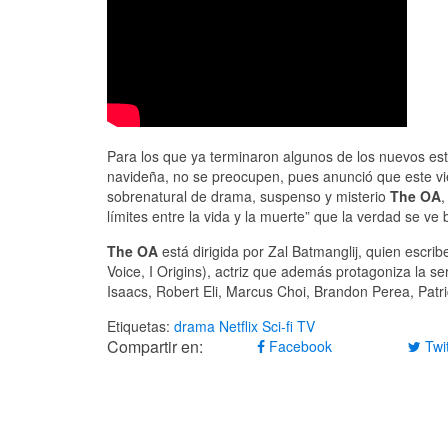
Para los que ya terminaron algunos de los nuevos es
navideña, no se preocupen, pues anunció que este vi
sobrenatural de drama, suspenso y misterio
The OA
,
límites entre la vida y la muerte” que la verdad se ve 
The OA
está dirigida por Zal Batmanglij, quien escrib
Voice, I Origins), actriz que además protagoniza la s
Isaacs, Robert Eli, Marcus Choi, Brandon Perea, Patri
Etiquetas:
drama
Netflix
Sci-fi
TV
Compartir en:
Facebook
Twit