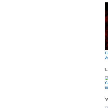
D
A
L
C
tí
W