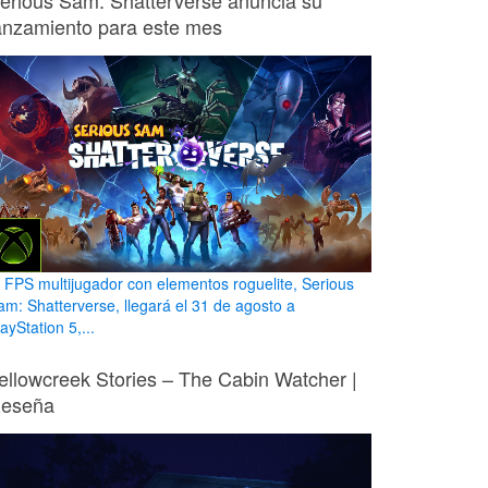
erious Sam: Shatterverse anuncia su
anzamiento para este mes
l FPS multijugador con elementos roguelite, Serious
am: Shatterverse, llegará el 31 de agosto a
ayStation 5,...
ellowcreek Stories – The Cabin Watcher |
eseña