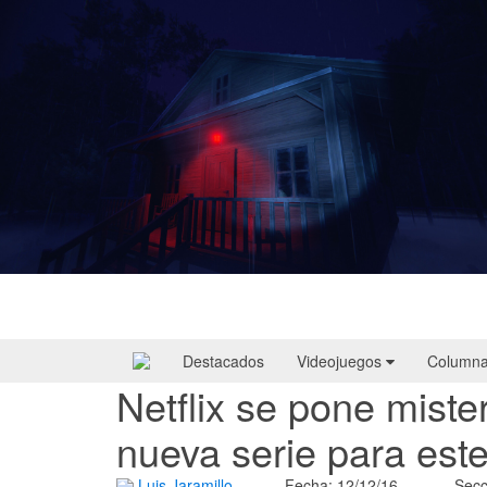
Yellowcreek Stories – The Cabin Watcher
| Reseña
Destacados
Videojuegos
Column
Netflix se pone mist
nueva serie para est
Luis Jaramillo
Fecha: 12/12/16
Secc