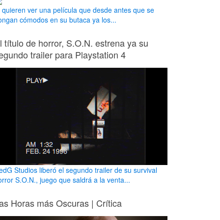
i quieren ver una película que desde antes que se
ongan cómodos en su butaca ya los...
l título de horror, S.O.N. estrena ya su
egundo trailer para Playstation 4
edG Studios liberó el segundo trailer de su survival
rror S.O.N., juego que saldrá a la venta...
as Horas más Oscuras | Crítica