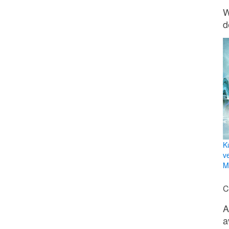
W
d
K
v
Mi
C
A
a