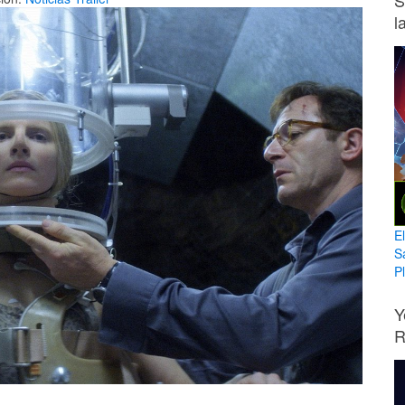
S
l
E
S
Pl
Y
R