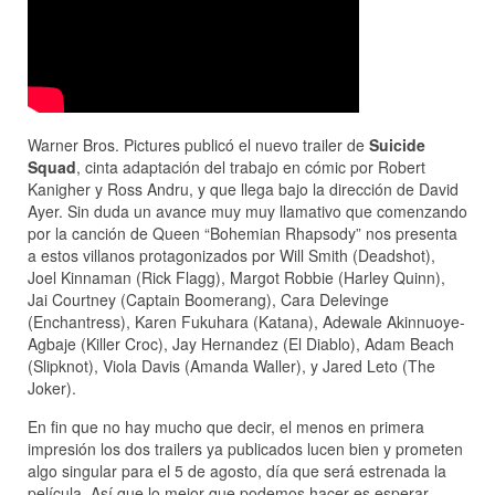
Warner Bros. Pictures publicó el nuevo trailer de
Suicide
Squad
, cinta adaptación del trabajo en cómic por Robert
Kanigher y Ross Andru, y que llega bajo la dirección de David
Ayer. Sin duda un avance muy muy llamativo que comenzando
por la canción de Queen “Bohemian Rhapsody” nos presenta
a estos villanos protagonizados por Will Smith (Deadshot),
Joel Kinnaman (Rick Flagg), Margot Robbie (Harley Quinn),
Jai Courtney (Captain Boomerang), Cara Delevinge
(Enchantress), Karen Fukuhara (Katana), Adewale Akinnuoye-
Agbaje (Killer Croc), Jay Hernandez (El Diablo), Adam Beach
(Slipknot), Viola Davis (Amanda Waller), y Jared Leto (The
Joker).
En fin que no hay mucho que decir, el menos en primera
impresión los dos trailers ya publicados lucen bien y prometen
algo singular para el 5 de agosto, día que será estrenada la
película. Así que lo mejor que podemos hacer es esperar