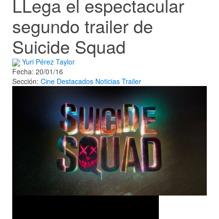
LLega el espectacular
segundo trailer de
Suicide Squad
Yuri Pérez Taylor
Fecha: 20/01/16
Sección:
Cine
Destacados
Noticias
Trailer